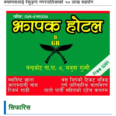
क्याम्पसलाई रेसुङ्गा नगरपालिकाको ५० लाख सहयोग
सिफारिस