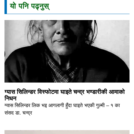
यो पनि पढ्नुस्
ग्यास सिलिन्डर विस्फोटमा घाइते चन्द्र भण्डारीकी आमाको
निधन
ग्यास सिलिन्डर लिक भइ आगलागी हुँदा घाइते भएकी गुल्मी – १ का
संसद डा. चन्द्र