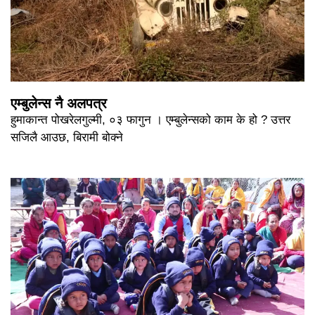
एम्बुलेन्स नै अलपत्र
हुमाकान्त पोखरेलगुल्मी, ०३ फागुन । एम्बुलेन्सको काम के हो ? उत्तर
सजिलै आउछ, बिरामी बोक्ने