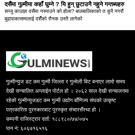
दसैंमा गुल्मीमा कहाँ घुम्ने ? यि हुन् छुटाउनै नहुने गन्तब्यहरु
सन्जु काउछा दसैंमा नरमाउने को होला? बालबालिकाको त कुरै नगरौं
बुढापाकासम्मलाई दशैँको रौनक उस्तै लागेको
गुल्मीन्युज डट कम गुल्मी जिल्ला र गुल्मेली बिट बनाएर लामो समय
देखी सन्चालित अन्लाईन पोर्टल हो । २०६२ साल देखी सन्चालनमा
रहेको गुल्मीन्युजडट कम गुल्मी उद्योग बाँणिज्य संघको उत्कृष्ट
पत्रकारिता पुरस्कारबाट पुरस्कृत संचारसँस्था हो ।
कम्पनी राजिस्ट्रार दर्ता: १८८९८०/७४/०७५
पान नं: ६०६७१६५१६