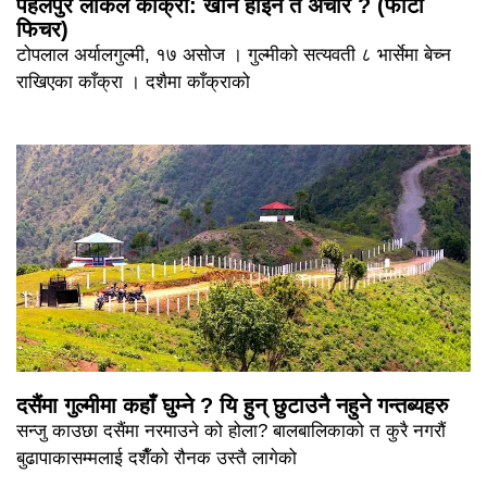
पहेलपुर लोकल काँक्रा: खाने होइन त अचार ? (फोटो
फिचर)
टोपलाल अर्यालगुल्मी, १७ असोज । गुल्मीको सत्यवती ८ भार्सेमा बेच्न
राखिएका काँक्रा । दशैमा काँक्राको
दसैंमा गुल्मीमा कहाँ घुम्ने ? यि हुन् छुटाउनै नहुने गन्तब्यहरु
सन्जु काउछा दसैंमा नरमाउने को होला? बालबालिकाको त कुरै नगरौं
बुढापाकासम्मलाई दशैँको रौनक उस्तै लागेको