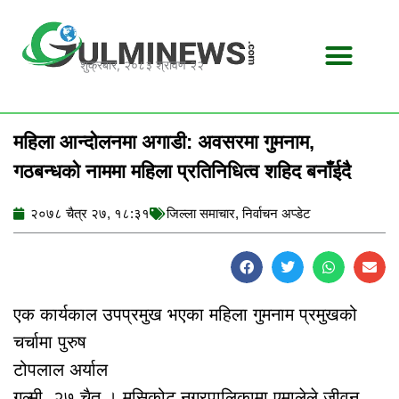
Skip
to
content
शुक्रबार, २०८३ श्रावण २२
महिला आन्दोलनमा अगाडी: अवसरमा गुमनाम,
गठबन्धको नाममा महिला प्रतिनिधित्व शहिद बनाँईदै
२०७८ चैत्र २७, १८:३१
जिल्ला समाचार
,
निर्वाचन अप्डेट
एक कार्यकाल उपप्रमुख भएका महिला गुमनाम प्रमुखको
चर्चामा पुरुष
टोपलाल अर्याल
गुल्मी, २७ चैत । मुसिकोट नगरपालिकामा एमालेले जीवन