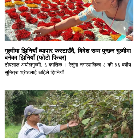
गुल्मीमा झिनियाँ व्यापार फस्टाउँदै, बिदेश सम्म पुग्छन गुल्मीमा
बनेका झिनियाँ (फोटो फिचर)
टोपलाल अर्यालगुल्मी, ६ कार्तिक । रेसुंगा नगरपालिका ८ की ३६ बर्षीय
सुमित्रा श्रेष्ठलाई अहिले झिनियाँ