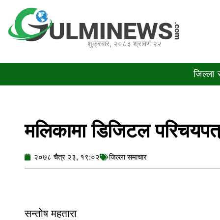
Skip
to
content
शुक्रबार, २०८३ श्रावण २२
जिल्ला
मलिकामा डिजिटल परिचयपत्र
२०७८ चैत्र २३, १९:०२
जिल्ला समाचार
सन्तोष महतारा