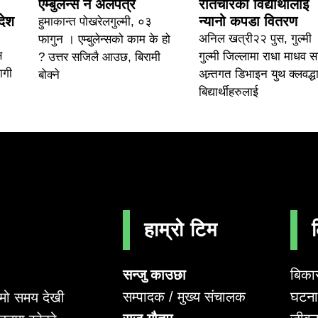
एम्बुलेन्स नै अलपत्र
रातचौरका विद्यार्थीलाई
देश
न्यानो कपडा वितरण
हुमाकान्त पोखरेलगुल्मी, ०३
अनिल खत्री२२ पुस, गुल्मी 
फागुन । एम्बुलेन्सको काम के हो
स
गुल्मी जिल्लामा राधा माधव 
? उत्तर सजिलै आउछ, बिरामी
ागी
अन्र्तगत डिभाइन युथ क्लवद्धा
बोक्ने
बिद्यार्थीहरुलाई
हाम्रो टिम
सन्जु काउछा
बिका
सम्पादक / मुख्य संचालक
घटना 
लामो समय देखी