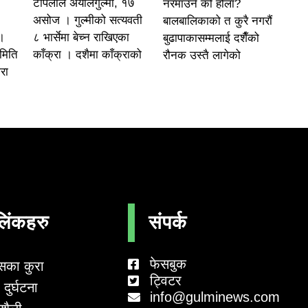
टोपलाल अर्यालगुल्मी, १७
नरमाउने को होला?
असोज । गुल्मीको सत्यवती
बालबालिकाको त कुरै नगरौं
८ भार्सेमा बेच्न राखिएका
।
बुढापाकासम्मलाई दशैँको
काँक्रा । दशैमा काँक्राको
समिति
रौनक उस्तै लागेको
रा
लिंकहरु
संपर्क
फेसबुक
सका कुरा
ट्विटर
दुर्घटना
info@gulminews.com