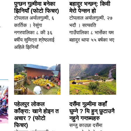
पुग्छन गुल्मीमा बनेका
बहादुर भन्छन्: किवी
झिनियाँ (फोटो फिचर)
मेरो पेन्सन हो
टोपलाल अर्यालगुल्मी, ६
टोपलाल अर्यालगुल्मी, २७
कार्तिक । रेसुंगा
भदौ । सत्यवति
ल
नगरपालिका ८ की ३६
गाउँपालिका ८ भार्सेका यम
बर्षीय सुमित्रा श्रेष्ठलाई
बहादुर थापा ५५ बर्षका भए
अहिले झिनियाँ
पहेलपुर लोकल
दसैंमा गुल्मीमा कहाँ
काँक्रा: खाने होइन त
घुम्ने ? यि हुन् छुटाउनै
अचार ? (फोटो
नहुने गन्तब्यहरु
फिचर)
सन्जु काउछा दसैंमा