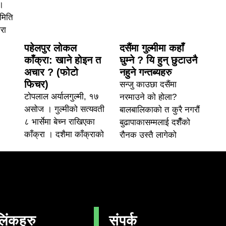
।
समिति
रा
पहेलपुर लोकल
दसैंमा गुल्मीमा कहाँ
काँक्रा: खाने होइन त
घुम्ने ? यि हुन् छुटाउनै
अचार ? (फोटो
नहुने गन्तब्यहरु
फिचर)
सन्जु काउछा दसैंमा
टोपलाल अर्यालगुल्मी, १७
नरमाउने को होला?
असोज । गुल्मीको सत्यवती
बालबालिकाको त कुरै नगरौं
८ भार्सेमा बेच्न राखिएका
बुढापाकासम्मलाई दशैँको
काँक्रा । दशैमा काँक्राको
रौनक उस्तै लागेको
लिंकहरु
संपर्क