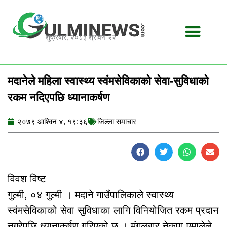
Skip
to
content
शुक्रबार, २०८३ श्रावण २२
मदानेले महिला स्वास्थ्य स्वंमसेविकाको सेवा-सुविधाको
रकम नदिएपछि ध्यानाकर्षण
२०७९ आश्विन ४, १९:३६
जिल्ला समाचार
विवश विष्ट
गुल्मी, ०४ गुल्मी । मदाने गाउँपालिकाले स्वास्थ्य
स्वंमसेविकाको सेवा सुविधाका लागि विनियोजित रकम प्रदान
नगरेपछि ध्यानाकर्षण गरिएको छ । मंगलबार नेकपा एमालेले