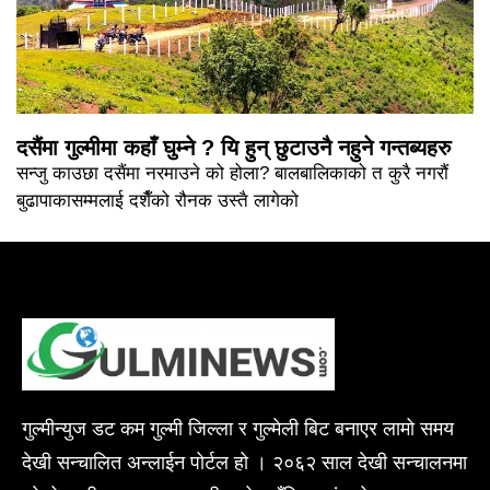
दसैंमा गुल्मीमा कहाँ घुम्ने ? यि हुन् छुटाउनै नहुने गन्तब्यहरु
सन्जु काउछा दसैंमा नरमाउने को होला? बालबालिकाको त कुरै नगरौं
बुढापाकासम्मलाई दशैँको रौनक उस्तै लागेको
गुल्मीन्युज डट कम गुल्मी जिल्ला र गुल्मेली बिट बनाएर लामो समय
देखी सन्चालित अन्लाईन पोर्टल हो । २०६२ साल देखी सन्चालनमा