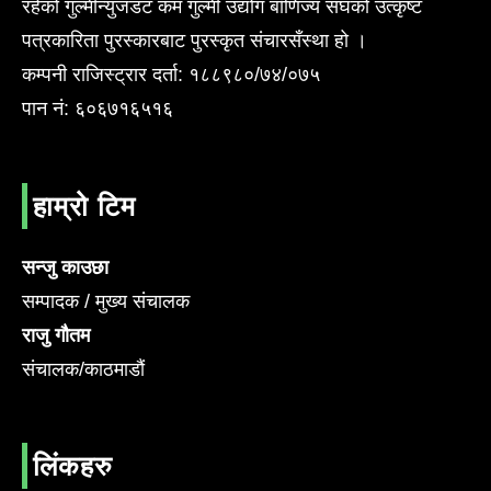
रहेको गुल्मीन्युजडट कम गुल्मी उद्योग बाँणिज्य संघको उत्कृष्ट
पत्रकारिता पुरस्कारबाट पुरस्कृत संचारसँस्था हो ।
कम्पनी राजिस्ट्रार दर्ता: १८८९८०/७४/०७५
पान नं: ६०६७१६५१६
हाम्रो टिम
सन्जु काउछा
सम्पादक / मुख्य संचालक
राजु गौतम
संचालक/काठमाडौं
लिंकहरु