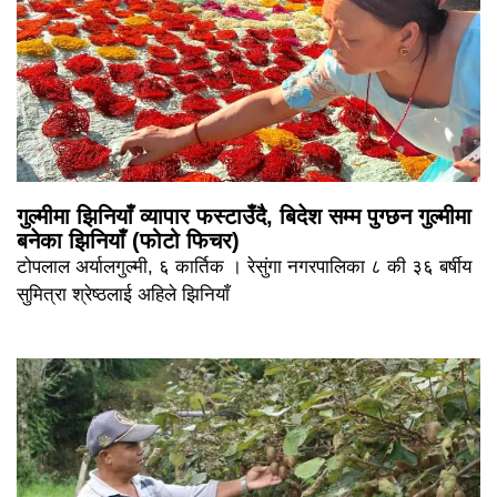
गुल्मीमा झिनियाँ व्यापार फस्टाउँदै, बिदेश सम्म पुग्छन गुल्मीमा
बनेका झिनियाँ (फोटो फिचर)
टोपलाल अर्यालगुल्मी, ६ कार्तिक । रेसुंगा नगरपालिका ८ की ३६ बर्षीय
सुमित्रा श्रेष्ठलाई अहिले झिनियाँ