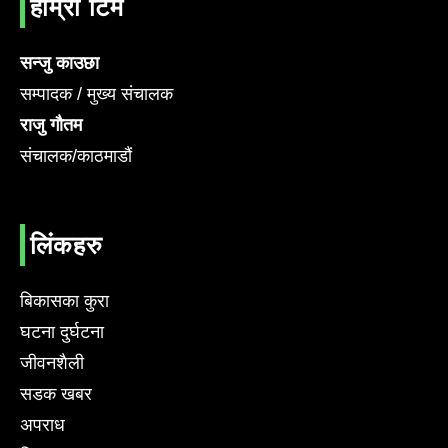
हाम्रो टिम
सन्जु काउछा
सम्पादक / मुख्य संचालक
राजु गौतम
संचालक/काठमाडौं
लिंकहरु
बिकासका कुरा
घटना दुर्घटना
जीवनशैली
सडक खबर
अपराध