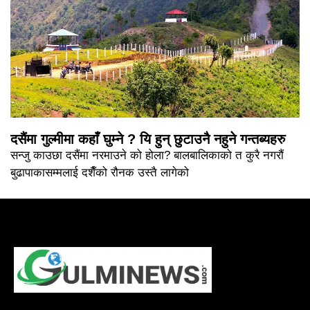
दसैंमा गुल्मीमा कहाँ घुम्ने ? यि हुन् छुटाउनै नहुने गन्तब्यहरु
सन्जु काउछा दसैंमा नरमाउने को होला? बालबालिकाको त कुरै नगरौं
बुढापाकासम्मलाई दशैँको रौनक उस्तै लागेको