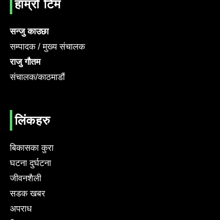
हाम्रो टिम
सन्जु काउछा
सम्पादक / मुख्य संचालक
राजु गौतम
संचालक/काठमाडौं
लिंकहरु
बिकासका कुरा
घटना दुर्घटना
जीवनशैली
सडक खबर
अपराध