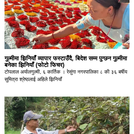
गुल्मीमा झिनियाँ व्यापार फस्टाउँदै, बिदेश सम्म पुग्छन गुल्मीमा
बनेका झिनियाँ (फोटो फिचर)
टोपलाल अर्यालगुल्मी, ६ कार्तिक । रेसुंगा नगरपालिका ८ की ३६ बर्षीय
सुमित्रा श्रेष्ठलाई अहिले झिनियाँ