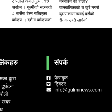
टोपलाल अर्यालगुल्मी, १७
नरमाउने को होला?
असोज । गुल्मीको सत्यवती
बालबालिकाको त कुरै नगरौं
८ भार्सेमा बेच्न राखिएका
बुढापाकासम्मलाई दशैँको
काँक्रा । दशैमा काँक्राको
रौनक उस्तै लागेको
लिंकहरु
संपर्क
फेसबुक
सका कुरा
ट्विटर
दुर्घटना
info@gulminews.com
शैली
 खबर
ाध