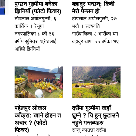
पुग्छन गुल्मीमा बनेका
बहादुर भन्छन्: किवी
झिनियाँ (फोटो फिचर)
मेरो पेन्सन हो
टोपलाल अर्यालगुल्मी, ६
टोपलाल अर्यालगुल्मी, २७
कार्तिक । रेसुंगा
भदौ । सत्यवति
नगरपालिका ८ की ३६
गाउँपालिका ८ भार्सेका यम
बर्षीय सुमित्रा श्रेष्ठलाई
बहादुर थापा ५५ बर्षका भए
अहिले झिनियाँ
पहेलपुर लोकल
दसैंमा गुल्मीमा कहाँ
काँक्रा: खाने होइन त
घुम्ने ? यि हुन् छुटाउनै
अचार ? (फोटो
नहुने गन्तब्यहरु
फिचर)
सन्जु काउछा दसैंमा