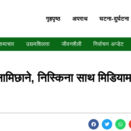
गृहपृष्‍ठ
अपराध
घटना-दुर्घटना
 समाचार
उद्यमशिलता
जीवनशैली
निर्वाचन अप्डेट
ामिछाने, निस्किना साथ मिडियाम