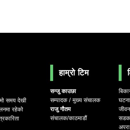
हाम्रो टिम
सन्जु काउछा
बिका
सम्पादक / मुख्य संचालक
घटना 
लामो समय देखी
राजु गौतम
जीवन
लनमा रहेको
संचालक/काठमाडौं
सडक
पत्रकारिता
अपर