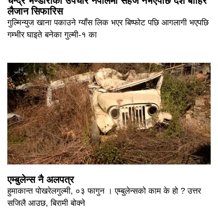
चन्द्र भण्डारीको उपचार नेपालमा सहज नभएपछि देश बाहिर
लैजान सिफारिस
गुल्मिन्युज खाना पकाउने ग्याँस लिक भएर बिष्फोट पछि आगलागी भएपछि
गम्भीर घाइते बनेका गुल्मी-१ का
एम्बुलेन्स नै अलपत्र
हुमाकान्त पोखरेलगुल्मी, ०३ फागुन । एम्बुलेन्सको काम के हो ? उत्तर
सजिलै आउछ, बिरामी बोक्ने