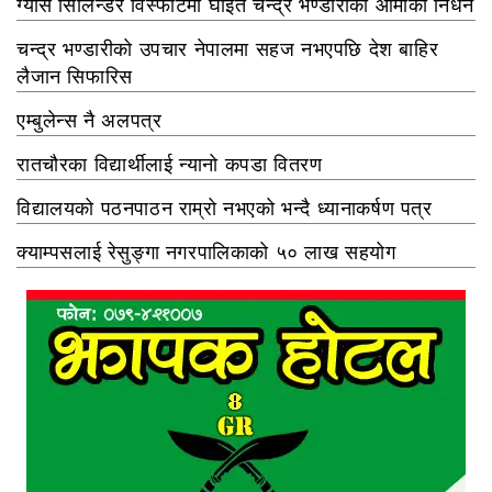
ग्यास सिलिन्डर विस्फोटमा घाइते चन्द्र भण्डारीकी आमाको निधन
चन्द्र भण्डारीको उपचार नेपालमा सहज नभएपछि देश बाहिर
लैजान सिफारिस
एम्बुलेन्स नै अलपत्र
रातचौरका विद्यार्थीलाई न्यानो कपडा वितरण
विद्यालयको पठनपाठन राम्रो नभएको भन्दै ध्यानाकर्षण पत्र
क्याम्पसलाई रेसुङ्गा नगरपालिकाको ५० लाख सहयोग