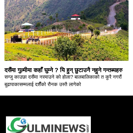
दसैंमा गुल्मीमा कहाँ घुम्ने ? यि हुन् छुटाउनै नहुने गन्तब्यहरु
सन्जु काउछा दसैंमा नरमाउने को होला? बालबालिकाको त कुरै नगरौं
बुढापाकासम्मलाई दशैँको रौनक उस्तै लागेको