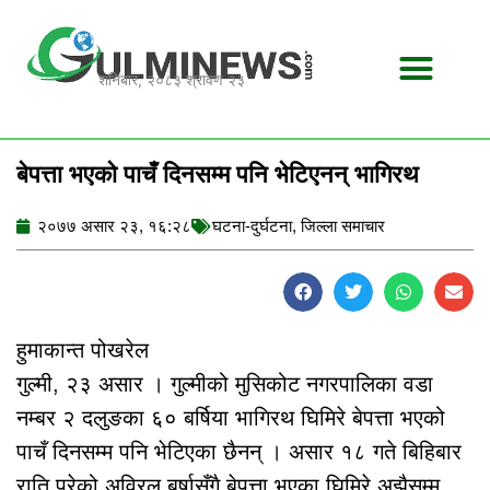
Skip
to
content
शनिबार, २०८३ श्रावण २३
बेपत्ता भएको पाचँ दिनसम्म पनि भेटिएनन् भागिरथ
२०७७ असार २३, १६:२८
घटना-दुर्घटना
,
जिल्ला समाचार
हुमाकान्त पोखरेल
गुल्मी, २३ असार । गुल्मीको मुसिकोट नगरपालिका वडा
नम्बर २ दलुङका ६० बर्षिया भागिरथ घिमिरे बेपत्ता भएको
पाचँ दिनसम्म पनि भेटिएका छैनन् । असार १८ गते बिहिबार
राति परेको अविरल बर्षासँगै बेपत्ता भएका घिमिरे अझैसम्म