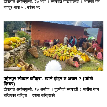
टोपलाल अर्यालगुल्मी, २७ भदौ । सत्यवति गाउँपालिका ८ भार्सेका यम
बहादुर थापा ५५ बर्षका भए
पहेलपुर लोकल काँक्रा: खाने होइन त अचार ? (फोटो
फिचर)
टोपलाल अर्यालगुल्मी, १७ असोज । गुल्मीको सत्यवती ८ भार्सेमा बेच्न
राखिएका काँक्रा । दशैमा काँक्राको