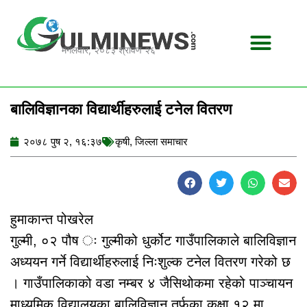
Skip
to
content
मंगलवार, २०८३ श्रावण २६
बालिविज्ञानका विद्यार्थीहरुलाई टनेल वितरण
२०७८ पुष २, १६:३७
कृषी
,
जिल्ला समाचार
हुमाकान्त पोखरेल
गुल्मी, ०२ पौष ः गुल्मीको धुर्कोट गाउँपालिकाले बालिविज्ञान
अध्ययन गर्ने विद्यार्थीहरुलाई निःशुल्क टनेल वितरण गरेको छ
। गाउँपालिकाको वडा नम्बर ४ जैसिथोकमा रहेको पाञ्चायन
माध्यमिक विद्यालयका बालिविज्ञान तर्फका कक्षा १२ मा