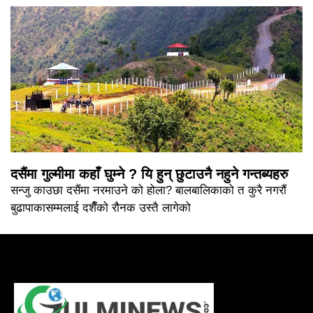
दसैंमा गुल्मीमा कहाँ घुम्ने ? यि हुन् छुटाउनै नहुने गन्तब्यहरु
सन्जु काउछा दसैंमा नरमाउने को होला? बालबालिकाको त कुरै नगरौं
बुढापाकासम्मलाई दशैँको रौनक उस्तै लागेको