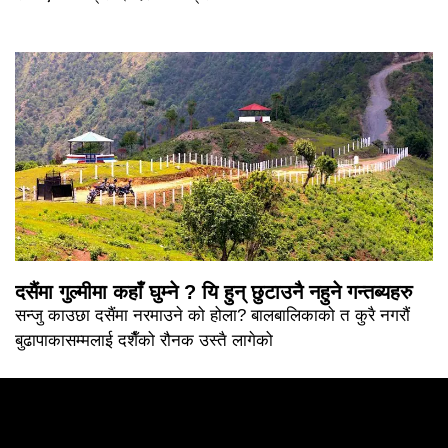
दसैंमा गुल्मीमा कहाँ घुम्ने ? यि हुन् छुटाउनै नहुने गन्तब्यहरु
सन्जु काउछा दसैंमा नरमाउने को होला? बालबालिकाको त कुरै नगरौं
बुढापाकासम्मलाई दशैँको रौनक उस्तै लागेको