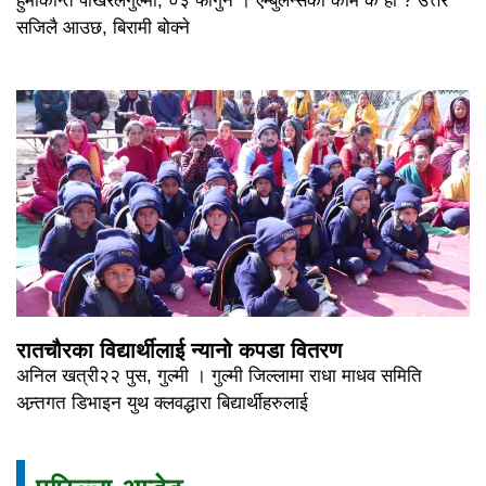
हुमाकान्त पोखरेलगुल्मी, ०३ फागुन । एम्बुलेन्सको काम के हो ? उत्तर
सजिलै आउछ, बिरामी बोक्ने
रातचौरका विद्यार्थीलाई न्यानो कपडा वितरण
अनिल खत्री२२ पुस, गुल्मी । गुल्मी जिल्लामा राधा माधव समिति
अन्र्तगत डिभाइन युथ क्लवद्धारा बिद्यार्थीहरुलाई