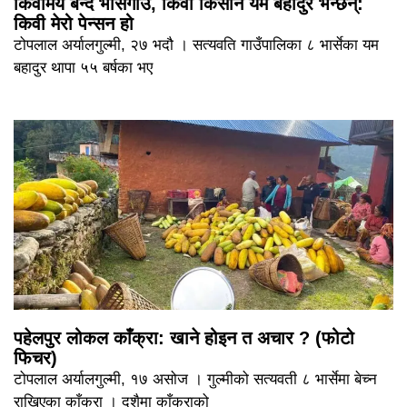
किवीमय बन्दै भार्सेगाउँ, किवी किसान यम बहादुर भन्छन्:
किवी मेरो पेन्सन हो
टोपलाल अर्यालगुल्मी, २७ भदौ । सत्यवति गाउँपालिका ८ भार्सेका यम
बहादुर थापा ५५ बर्षका भए
पहेलपुर लोकल काँक्रा: खाने होइन त अचार ? (फोटो
फिचर)
टोपलाल अर्यालगुल्मी, १७ असोज । गुल्मीको सत्यवती ८ भार्सेमा बेच्न
राखिएका काँक्रा । दशैमा काँक्राको