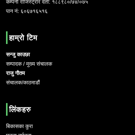
कम्पनी राजिस्ट्रार दर्ता: १८८९८०/७४/०७५
पान नं: ६०६७१६५१६
हाम्रो टिम
सन्जु काउछा
सम्पादक / मुख्य संचालक
राजु गौतम
संचालक/काठमाडौं
लिंकहरु
बिकासका कुरा