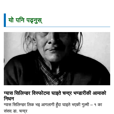
यो पनि पढ्नुस्
ग्यास सिलिन्डर विस्फोटमा घाइते चन्द्र भण्डारीकी आमाको
निधन
ग्यास सिलिन्डर लिक भइ आगलागी हुँदा घाइते भएकी गुल्मी – १ का
संसद डा. चन्द्र