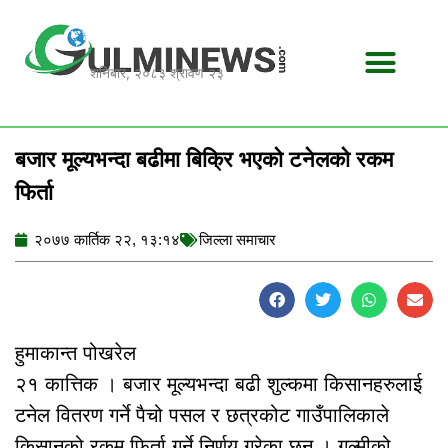
Skip
to
content
शनिबार, २०८३ श्रावण २३
बजार मूल्यभन्दा बढीमा बिक्रि भएको टनेलको रकम
फिर्ता
२०७७ कार्तिक २२, १३:१४
जिल्ला समाचार
हुमाकान्त पोखरेल
२१ कात्तिक । बजार मूल्यभन्दा बढी शुल्कमा किसानहरुलाई
टनेल वितरण गर्ने पैचो पसल र छत्रकोट गाउँपालिकाले
किसानको रकम फिर्ता गर्ने निर्णय गरेका छन् । गुल्मीको