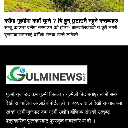
दसैंमा गुल्मीमा कहाँ घुम्ने ? यि हुन् छुटाउनै नहुने गन्तब्यहरु
सन्जु काउछा दसैंमा नरमाउने को होला? बालबालिकाको त कुरै नगरौं
बुढापाकासम्मलाई दशैँको रौनक उस्तै लागेको
गुल्मीन्युज डट कम गुल्मी जिल्ला र गुल्मेली बिट बनाएर लामो समय
देखी सन्चालित अन्लाईन पोर्टल हो । २०६२ साल देखी सन्चालनमा
रहेको गुल्मीन्युजडट कम गुल्मी उद्योग बाँणिज्य संघको उत्कृष्ट
पत्रकारिता पुरस्कारबाट पुरस्कृत संचारसँस्था हो ।