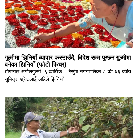
गुल्मीमा झिनियाँ व्यापार फस्टाउँदै, बिदेश सम्म पुग्छन गुल्मीमा
बनेका झिनियाँ (फोटो फिचर)
टोपलाल अर्यालगुल्मी, ६ कार्तिक । रेसुंगा नगरपालिका ८ की ३६ बर्षीय
सुमित्रा श्रेष्ठलाई अहिले झिनियाँ