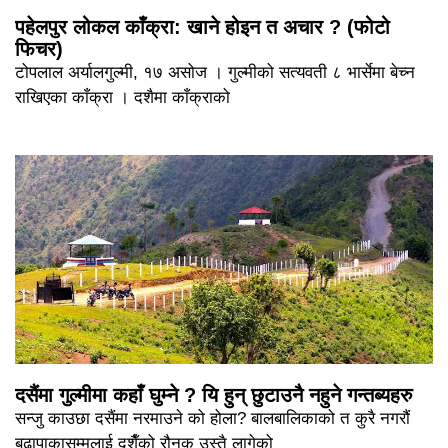
पहेलपुर लोकल काँक्रा: खाने होइन त अचार ? (फोटो
फिचर)
टोपलाल अर्यालगुल्मी, १७ असोज । गुल्मीको सत्यवती ८ भार्सेमा बेच्न
राखिएका काँक्रा । दशैमा काँक्राको
दसैंमा गुल्मीमा कहाँ घुम्ने ? यि हुन् छुटाउनै नहुने गन्तब्यहरु
सन्जु काउछा दसैंमा नरमाउने को होला? बालबालिकाको त कुरै नगरौं
बुढापाकासम्मलाई दशैँको रौनक उस्तै लागेको