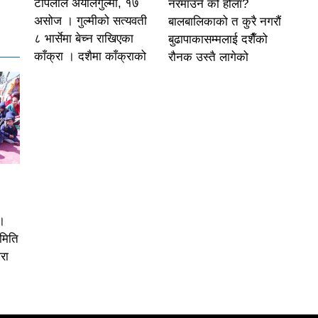
टोपलाल अर्यालगुल्मी, १७
नरमाउने को होला?
असोज । गुल्मीको सत्यवती
बालबालिकाको त कुरै नगरौं
८ भार्सेमा बेच्न राखिएका
बुढापाकासम्मलाई दशैँको
काँक्रा । दशैमा काँक्राको
रौनक उस्तै लागेको
।
समिति
रा