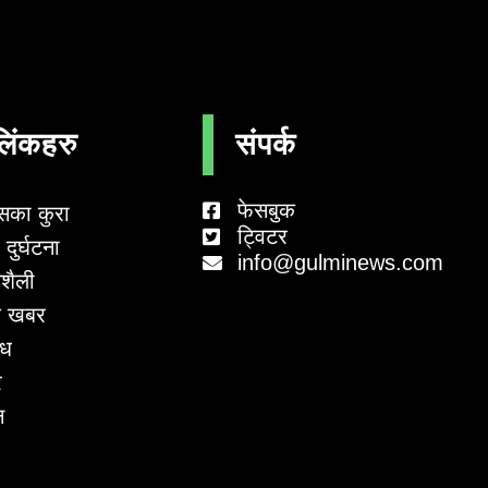
लिंकहरु
संपर्क
फेसबुक
सका कुरा
ट्विटर
दुर्घटना
info@gulminews.com
शैली
 खबर
ाध
र
न