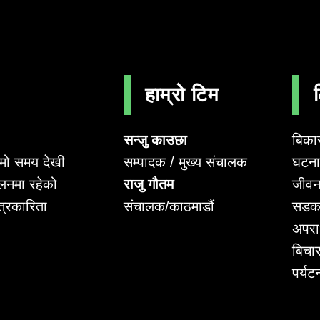
हाम्रो टिम
सन्जु काउछा
बिका
सम्पादक / मुख्य संचालक
घटना 
लामो समय देखी
राजु गौतम
जीवन
लनमा रहेको
संचालक/काठमाडौं
सडक
पत्रकारिता
अपर
बिचा
पर्यट