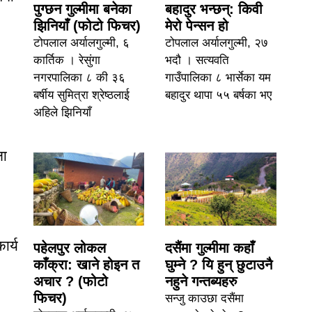
पुग्छन गुल्मीमा बनेका
बहादुर भन्छन्: किवी
झिनियाँ (फोटो फिचर)
मेरो पेन्सन हो
टोपलाल अर्यालगुल्मी, ६
टोपलाल अर्यालगुल्मी, २७
कार्तिक । रेसुंगा
भदौ । सत्यवति
नगरपालिका ८ की ३६
गाउँपालिका ८ भार्सेका यम
बर्षीय सुमित्रा श्रेष्ठलाई
बहादुर थापा ५५ बर्षका भए
अहिले झिनियाँ
ला
ार्य
पहेलपुर लोकल
दसैंमा गुल्मीमा कहाँ
काँक्रा: खाने होइन त
घुम्ने ? यि हुन् छुटाउनै
अचार ? (फोटो
नहुने गन्तब्यहरु
फिचर)
सन्जु काउछा दसैंमा