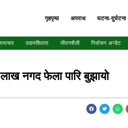
गृहपृष्‍ठ
अपराध
घटना-दुर्घटना
 समाचार
उद्यमशिलता
जीवनशैली
निर्वाचन अप्डेट
 लाख नगद फेला पारि बुझायो