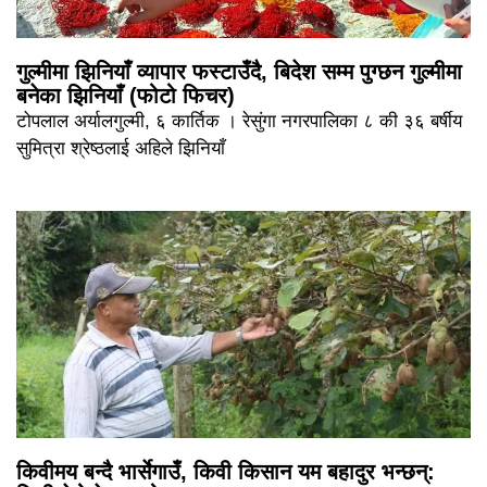
गुल्मीमा झिनियाँ व्यापार फस्टाउँदै, बिदेश सम्म पुग्छन गुल्मीमा
बनेका झिनियाँ (फोटो फिचर)
टोपलाल अर्यालगुल्मी, ६ कार्तिक । रेसुंगा नगरपालिका ८ की ३६ बर्षीय
सुमित्रा श्रेष्ठलाई अहिले झिनियाँ
किवीमय बन्दै भार्सेगाउँ, किवी किसान यम बहादुर भन्छन्: