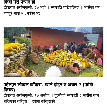
किवी मेरो पेन्सन हो
टोपलाल अर्यालगुल्मी, २७ भदौ । सत्यवति गाउँपालिका ८ भार्सेका यम
बहादुर थापा ५५ बर्षका भए
पहेलपुर लोकल काँक्रा: खाने होइन त अचार ? (फोटो
फिचर)
टोपलाल अर्यालगुल्मी, १७ असोज । गुल्मीको सत्यवती ८ भार्सेमा बेच्न
राखिएका काँक्रा । दशैमा काँक्राको