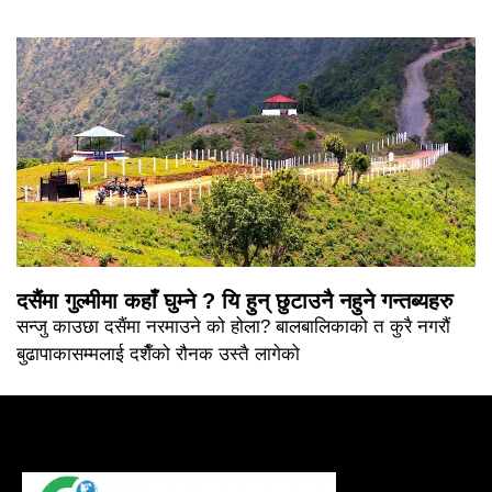
दसैंमा गुल्मीमा कहाँ घुम्ने ? यि हुन् छुटाउनै नहुने गन्तब्यहरु
सन्जु काउछा दसैंमा नरमाउने को होला? बालबालिकाको त कुरै नगरौं
बुढापाकासम्मलाई दशैँको रौनक उस्तै लागेको