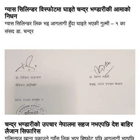
ग्यास सिलिन्डर विस्फोटमा घाइते चन्द्र भण्डारीकी आमाको
निधन
ग्यास सिलिन्डर लिक भइ आगलागी हुँदा घाइते भएकी गुल्मी – १ का
संसद डा. चन्द्र
चन्द्र भण्डारीको उपचार नेपालमा सहज नभएपछि देश बाहिर
लैजान सिफारिस
गुल्मिन्युज खाना पकाउने ग्याँस लिक भएर बिष्फोट पछि आगलागी भएपछि