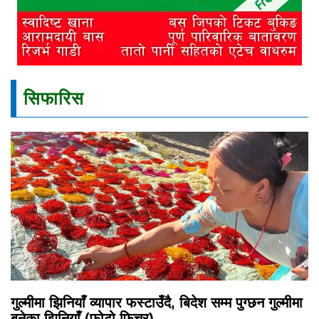
सिफारिस
गुल्मीमा झिनियाँ व्यापार फस्टाउँदै, बिदेश सम्म पुग्छन गुल्मीमा
बनेका झिनियाँ (फोटो फिचर)