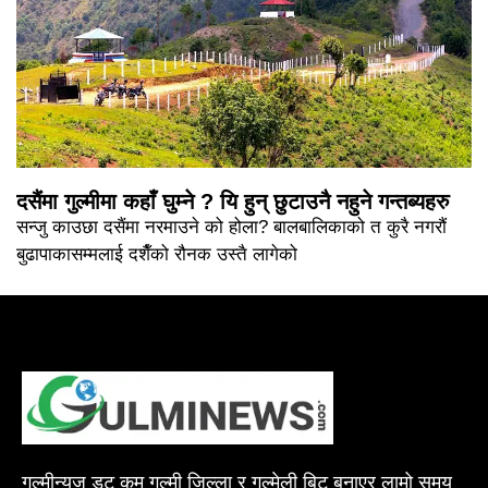
दसैंमा गुल्मीमा कहाँ घुम्ने ? यि हुन् छुटाउनै नहुने गन्तब्यहरु
सन्जु काउछा दसैंमा नरमाउने को होला? बालबालिकाको त कुरै नगरौं
बुढापाकासम्मलाई दशैँको रौनक उस्तै लागेको
गुल्मीन्युज डट कम गुल्मी जिल्ला र गुल्मेली बिट बनाएर लामो समय