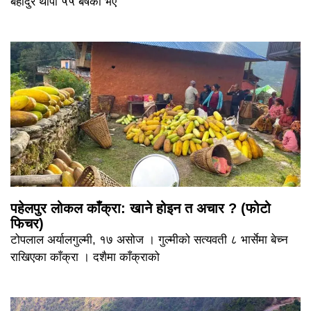
बहादुर थापा ५५ बर्षका भए
पहेलपुर लोकल काँक्रा: खाने होइन त अचार ? (फोटो
फिचर)
टोपलाल अर्यालगुल्मी, १७ असोज । गुल्मीको सत्यवती ८ भार्सेमा बेच्न
राखिएका काँक्रा । दशैमा काँक्राको