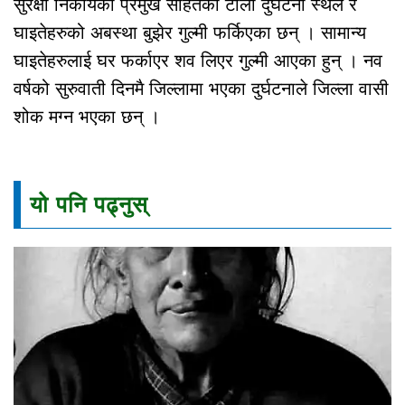
सुरक्षा निकायका प्रमुख सहितको टोली दुर्घटना स्थल र
घाइतेहरुको अबस्था बुझेर गुल्मी फर्किएका छन् । सामान्य
घाइतेहरुलाई घर फर्काएर शव लिएर गुल्मी आएका हुन् । नव
वर्षको सुरुवाती दिनमै जिल्लामा भएका दुर्घटनाले जिल्ला वासी
शोक मग्न भएका छन् ।
यो पनि पढ्नुस्