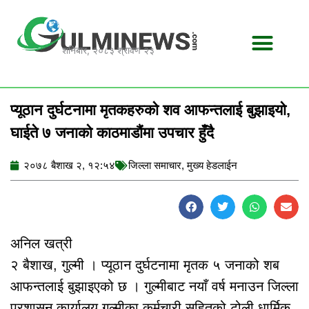
Skip
to
content
शनिबार, २०८३ श्रावण २३
प्यूठान दुर्घटनामा मृतकहरुको शव आफन्तलाई बुझाइयो,
घाईते ७ जनाको काठमाडौंमा उपचार हुँदै
२०७८ बैशाख २, १२:५४
जिल्ला समाचार
,
मुख्य हेडलाईन
अनिल खत्री
२ बैशाख, गुल्मी । प्यूठान दुर्घटनामा मृतक ५ जनाको शब
आफन्तलाई बुझाइएको छ । गुल्मीबाट नयाँ वर्ष मनाउन जिल्ला
प्रशासन कार्यालय गुल्मीका कर्मचारी सहितको टोली धार्मिक