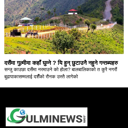
दसैंमा गुल्मीमा कहाँ घुम्ने ? यि हुन् छुटाउनै नहुने गन्तब्यहरु
सन्जु काउछा दसैंमा नरमाउने को होला? बालबालिकाको त कुरै नगरौं
बुढापाकासम्मलाई दशैँको रौनक उस्तै लागेको