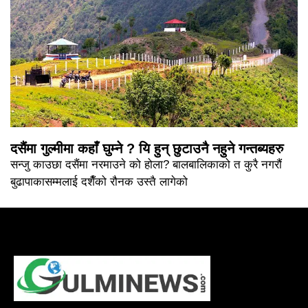
दसैंमा गुल्मीमा कहाँ घुम्ने ? यि हुन् छुटाउनै नहुने गन्तब्यहरु
सन्जु काउछा दसैंमा नरमाउने को होला? बालबालिकाको त कुरै नगरौं
बुढापाकासम्मलाई दशैँको रौनक उस्तै लागेको