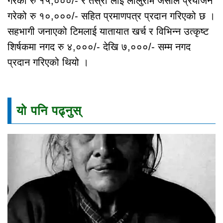
गरेको रु १५,०००/- र तेस्रो लाई लालुराम जैसीले प्रयोजन
गरेको रु १०,०००/- सहित प्रमाणपत्र प्रदान गरिएको छ ।
सहभागी जनाएको टिमलाई यातायात खर्च र विभिन्न उत्कृष्ट
शिर्षकमा नगद रु ४,०००/- देखि ७,०००/- सम्म नगद
प्रदान गरिएको थियो ।
यो पनि पढ्नुस्