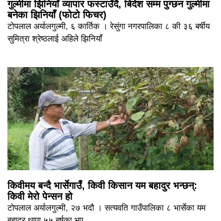
गुल्मीमा झिनियाँ व्यापार फस्टाउँदै, बिदेश सम्म पुग्छन गुल्मीमा
बनेका झिनियाँ (फोटो फिचर)
टोपलाल अर्यालगुल्मी, ६ कार्तिक । रेसुंगा नगरपालिका ८ की ३६ बर्षीय
सुमित्रा श्रेष्ठलाई अहिले झिनियाँ
किवीमय बन्दै भार्सेगाउँ, किवी किसान यम बहादुर भन्छन्:
किवी मेरो पेन्सन हो
टोपलाल अर्यालगुल्मी, २७ भदौ । सत्यवति गाउँपालिका ८ भार्सेका यम
बहादुर थापा ५५ बर्षका भए