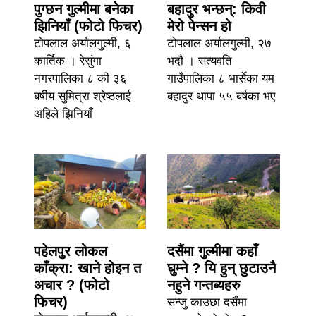
पुग्छन गुल्मीमा बनेका
बहादुर भन्छन्: किवी
झिनियाँ (फोटो फिचर)
मेरो पेन्सन हो
टोपलाल अर्यालगुल्मी, ६
टोपलाल अर्यालगुल्मी, २७
कार्तिक । रेसुंगा
भदौ । सत्यवति
नगरपालिका ८ की ३६
गाउँपालिका ८ भार्सेका यम
बर्षीय सुमित्रा श्रेष्ठलाई
बहादुर थापा ५५ बर्षका भए
अहिले झिनियाँ
पहेलपुर लोकल
दसैंमा गुल्मीमा कहाँ
काँक्रा: खाने होइन त
घुम्ने ? यि हुन् छुटाउनै
अचार ? (फोटो
नहुने गन्तब्यहरु
फिचर)
सन्जु काउछा दसैंमा