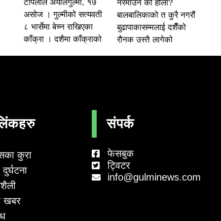
टोपलाल अर्यालगुल्मी, १७
नरमाउने को होला?
असोज । गुल्मीको सत्यवती
बालबालिकाको त कुरै नगरौं
८ भार्सेमा बेच्न राखिएका
बुढापाकासम्मलाई दशैँको
काँक्रा । दशैमा काँक्राको
रौनक उस्तै लागेको
लिंकहरु
संपर्क
फेसबुक
सका कुरा
ट्विटर
दुर्घटना
info@gulminews.com
शैली
 खबर
ाध