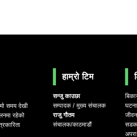
हाम्रो टिम
सन्जु काउछा
बिका
सम्पादक / मुख्य संचालक
घटना 
लामो समय देखी
राजु गौतम
जीवन
लनमा रहेको
संचालक/काठमाडौं
सडक
पत्रकारिता
अपर