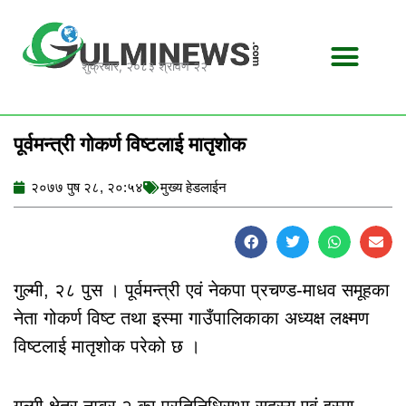
Skip
to
content
शुक्रबार, २०८३ श्रावण २२
पूर्वमन्त्री गोकर्ण विष्टलाई मातृशोक
२०७७ पुष २८, २०:५४
मुख्य हेडलाईन
गुल्मी, २८ पुस । पूर्वमन्त्री एवं नेकपा प्रचण्ड-माधव समूहका
नेता गोकर्ण विष्ट तथा इस्मा गाउँपालिकाका अध्यक्ष लक्ष्मण
विष्टलाई मातृशोक परेको छ ।
गुल्मी क्षेत्र नम्वर २ का प्रतिनिधिसभा सदस्य एवं इस्मा