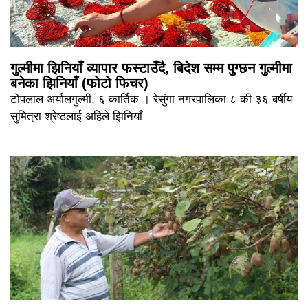
गुल्मीमा झिनियाँ व्यापार फस्टाउँदै, बिदेश सम्म पुग्छन गुल्मीमा
बनेका झिनियाँ (फोटो फिचर)
टोपलाल अर्यालगुल्मी, ६ कार्तिक । रेसुंगा नगरपालिका ८ की ३६ बर्षीय
सुमित्रा श्रेष्ठलाई अहिले झिनियाँ