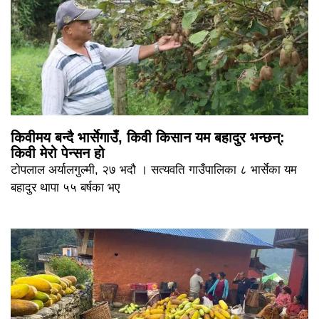
किवीमय बन्दै भार्सेगाउँ, किवी किसान यम बहादुर भन्छन्:
किवी मेरो पेन्सन हो
टोपलाल अर्यालगुल्मी, २७ भदौ । सत्यवति गाउँपालिका ८ भार्सेका यम
बहादुर थापा ५५ बर्षका भए