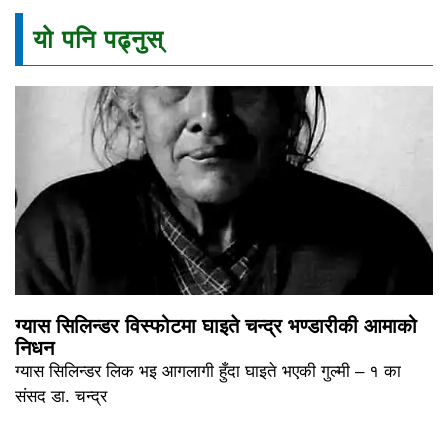
यो पनि पढ्नुस्
ग्यास सिलिन्डर विस्फोटमा घाइते चन्द्र भण्डारीकी आमाको
निधन
ग्यास सिलिन्डर लिक भइ आगलागी हुँदा घाइते भएकी गुल्मी – १ का
संसद डा. चन्द्र