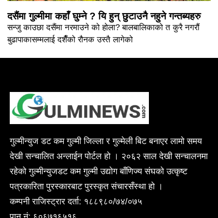
दसैंमा गुल्मीमा कहाँ घुम्ने ? यि हुन् छुटाउनै नहुने गन्तब्यहरु
सन्जु काउछा दसैंमा नरमाउने को होला? बालबालिकाको त कुरै नगरौं
बुढापाकासम्मलाई दशैँको रौनक उस्तै लागेको
गुल्मीन्युज डट कम गुल्मी जिल्ला र गुल्मेली बिट बनाएर लामो समय
देखी सन्चालित अन्लाईन पोर्टल हो । २०६२ साल देखी सन्चालनमा
रहेको गुल्मीन्युजडट कम गुल्मी उद्योग बाँणिज्य संघको उत्कृष्ट
पत्रकारिता पुरस्कारबाट पुरस्कृत संचारसँस्था हो ।
कम्पनी राजिस्ट्रार दर्ता: १८८९८०/७४/०७५
पान नं: ६०६७१६५१६