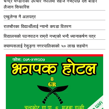
चन्द्र भण्डारीको उपचार नेपालमा सहज नभएपछि देश बाहिर
लैजान सिफारिस
एम्बुलेन्स नै अलपत्र
रातचौरका विद्यार्थीलाई न्यानो कपडा वितरण
विद्यालयको पठनपाठन राम्रो नभएको भन्दै ध्यानाकर्षण पत्र
क्याम्पसलाई रेसुङ्गा नगरपालिकाको ५० लाख सहयोग