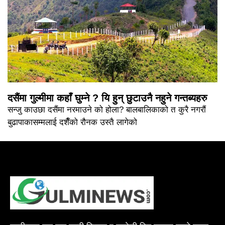
दसैंमा गुल्मीमा कहाँ घुम्ने ? यि हुन् छुटाउनै नहुने गन्तब्यहरु
सन्जु काउछा दसैंमा नरमाउने को होला? बालबालिकाको त कुरै नगरौं
बुढापाकासम्मलाई दशैँको रौनक उस्तै लागेको