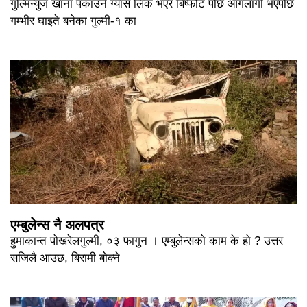
गुल्मिन्युज खाना पकाउने ग्याँस लिक भएर बिष्फोट पछि आगलागी भएपछि
गम्भीर घाइते बनेका गुल्मी-१ का
एम्बुलेन्स नै अलपत्र
हुमाकान्त पोखरेलगुल्मी, ०३ फागुन । एम्बुलेन्सको काम के हो ? उत्तर
सजिलै आउछ, बिरामी बोक्ने