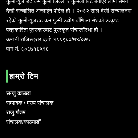
गुल्मीन्युज डट कम गुल्मी जिल्ला र गुल्मेली बिट बनाएर लामो समय
देखी सन्चालित अन्लाईन पोर्टल हो । २०६२ साल देखी सन्चालनमा
रहेको गुल्मीन्युजडट कम गुल्मी उद्योग बाँणिज्य संघको उत्कृष्ट
पत्रकारिता पुरस्कारबाट पुरस्कृत संचारसँस्था हो ।
कम्पनी राजिस्ट्रार दर्ता: १८८९८०/७४/०७५
पान नं: ६०६७१६५१६
हाम्रो टिम
सन्जु काउछा
सम्पादक / मुख्य संचालक
राजु गौतम
संचालक/काठमाडौं