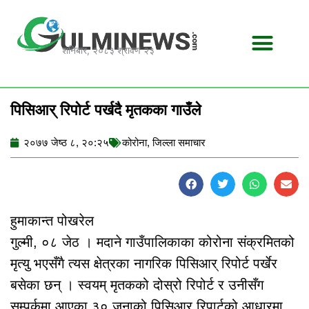
Skip
to
content
शनिबार, २०८३ श्रावण २३
पिसिआर् रिपोर्ट पर्खदै मृतकका गाउँले
२०७७ जेष्ठ ८, २०:२५
कोरोना
,
जिल्ला समाचार
हुमाकान्त पोखरेल
गुल्मी, ०८ जेठ । मदाने गाउँपालिकाका कोरोना संक्रमितको
मृत्यु भएसँगै त्यस क्षेत्रका नागरिक पिसिआर् रिपोर्ट पर्खेर
बसेका छन् । स्वयम् मृतकको दोस्रो रिपोर्ट र उनीसँग
सम्पर्कमा आएका ३० जनाको पिसिआर् रिपार्टको आधारमा