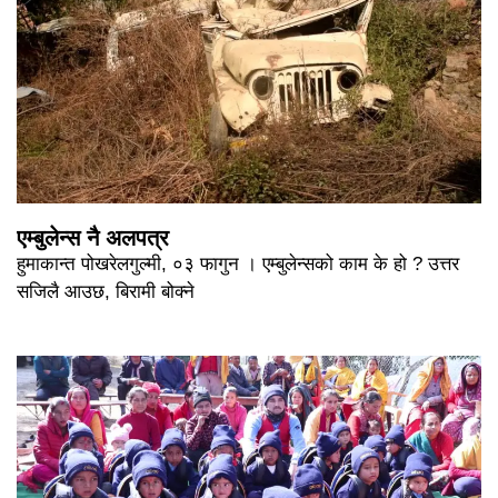
एम्बुलेन्स नै अलपत्र
हुमाकान्त पोखरेलगुल्मी, ०३ फागुन । एम्बुलेन्सको काम के हो ? उत्तर
सजिलै आउछ, बिरामी बोक्ने