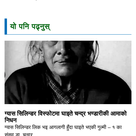
यो पनि पढ्नुस्
ग्यास सिलिन्डर विस्फोटमा घाइते चन्द्र भण्डारीकी आमाको
निधन
ग्यास सिलिन्डर लिक भइ आगलागी हुँदा घाइते भएकी गुल्मी – १ का
संसद डा. चन्द्र