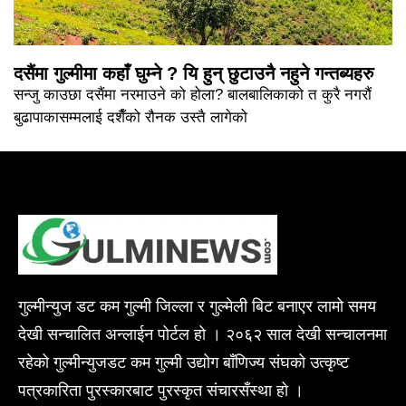
दसैंमा गुल्मीमा कहाँ घुम्ने ? यि हुन् छुटाउनै नहुने गन्तब्यहरु
सन्जु काउछा दसैंमा नरमाउने को होला? बालबालिकाको त कुरै नगरौं
बुढापाकासम्मलाई दशैँको रौनक उस्तै लागेको
गुल्मीन्युज डट कम गुल्मी जिल्ला र गुल्मेली बिट बनाएर लामो समय
देखी सन्चालित अन्लाईन पोर्टल हो । २०६२ साल देखी सन्चालनमा
रहेको गुल्मीन्युजडट कम गुल्मी उद्योग बाँणिज्य संघको उत्कृष्ट
पत्रकारिता पुरस्कारबाट पुरस्कृत संचारसँस्था हो ।