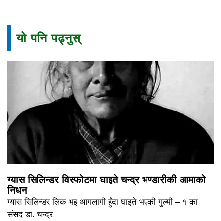
यो पनि पढ्नुस्
ग्यास सिलिन्डर विस्फोटमा घाइते चन्द्र भण्डारीकी आमाको
निधन
ग्यास सिलिन्डर लिक भइ आगलागी हुँदा घाइते भएकी गुल्मी – १ का
संसद डा. चन्द्र