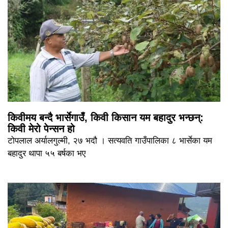
किवीमय बन्दै भार्सेगाउँ, किवी किसान यम बहादुर भन्छन्:
किवी मेरो पेन्सन हो
टोपलाल अर्यालगुल्मी, २७ भदौ । सत्यवति गाउँपालिका ८ भार्सेका यम
बहादुर थापा ५५ बर्षका भए