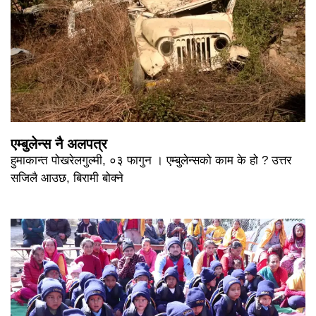
एम्बुलेन्स नै अलपत्र
हुमाकान्त पोखरेलगुल्मी, ०३ फागुन । एम्बुलेन्सको काम के हो ? उत्तर
सजिलै आउछ, बिरामी बोक्ने