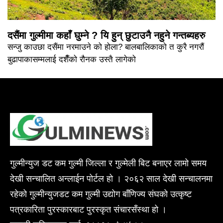
दसैंमा गुल्मीमा कहाँ घुम्ने ? यि हुन् छुटाउनै नहुने गन्तब्यहरु
सन्जु काउछा दसैंमा नरमाउने को होला? बालबालिकाको त कुरै नगरौं
बुढापाकासम्मलाई दशैँको रौनक उस्तै लागेको
गुल्मीन्युज डट कम गुल्मी जिल्ला र गुल्मेली बिट बनाएर लामो समय
देखी सन्चालित अन्लाईन पोर्टल हो । २०६२ साल देखी सन्चालनमा
रहेको गुल्मीन्युजडट कम गुल्मी उद्योग बाँणिज्य संघको उत्कृष्ट
पत्रकारिता पुरस्कारबाट पुरस्कृत संचारसँस्था हो ।