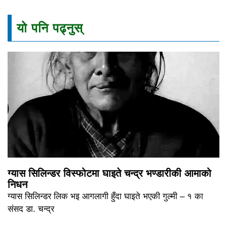
यो पनि पढ्नुस्
ग्यास सिलिन्डर विस्फोटमा घाइते चन्द्र भण्डारीकी आमाको
निधन
ग्यास सिलिन्डर लिक भइ आगलागी हुँदा घाइते भएकी गुल्मी – १ का
संसद डा. चन्द्र