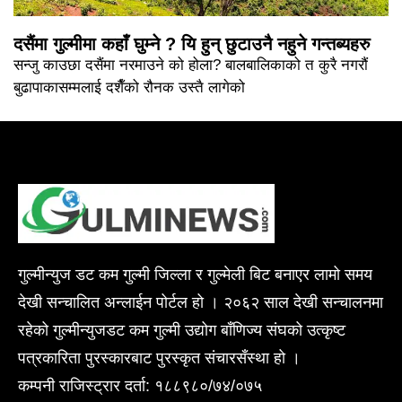
दसैंमा गुल्मीमा कहाँ घुम्ने ? यि हुन् छुटाउनै नहुने गन्तब्यहरु
सन्जु काउछा दसैंमा नरमाउने को होला? बालबालिकाको त कुरै नगरौं
बुढापाकासम्मलाई दशैँको रौनक उस्तै लागेको
गुल्मीन्युज डट कम गुल्मी जिल्ला र गुल्मेली बिट बनाएर लामो समय
देखी सन्चालित अन्लाईन पोर्टल हो । २०६२ साल देखी सन्चालनमा
रहेको गुल्मीन्युजडट कम गुल्मी उद्योग बाँणिज्य संघको उत्कृष्ट
पत्रकारिता पुरस्कारबाट पुरस्कृत संचारसँस्था हो ।
कम्पनी राजिस्ट्रार दर्ता: १८८९८०/७४/०७५