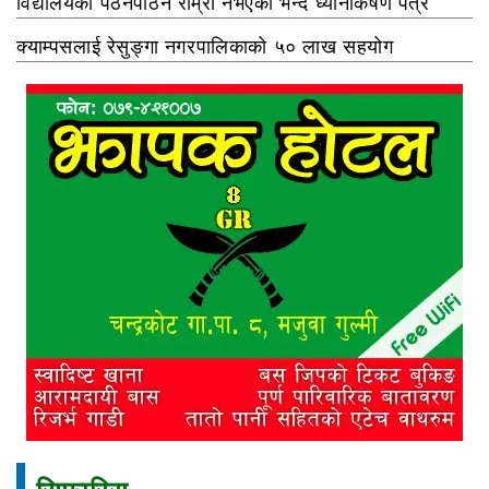
विद्यालयको पठनपाठन राम्रो नभएको भन्दै ध्यानाकर्षण पत्र
क्याम्पसलाई रेसुङ्गा नगरपालिकाको ५० लाख सहयोग