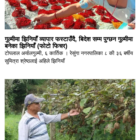
गुल्मीमा झिनियाँ व्यापार फस्टाउँदै, बिदेश सम्म पुग्छन गुल्मीमा
बनेका झिनियाँ (फोटो फिचर)
टोपलाल अर्यालगुल्मी, ६ कार्तिक । रेसुंगा नगरपालिका ८ की ३६ बर्षीय
सुमित्रा श्रेष्ठलाई अहिले झिनियाँ