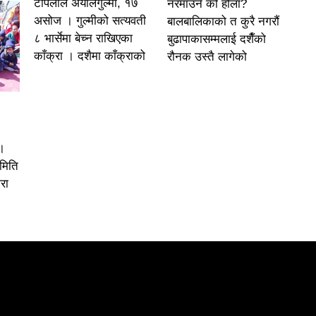
टोपलाल अर्यालगुल्मी, १७
नरमाउने को होला?
असोज । गुल्मीको सत्यवती
बालबालिकाको त कुरै नगरौं
८ भार्सेमा बेच्न राखिएका
बुढापाकासम्मलाई दशैँको
काँक्रा । दशैमा काँक्राको
रौनक उस्तै लागेको
।
समिति
रा