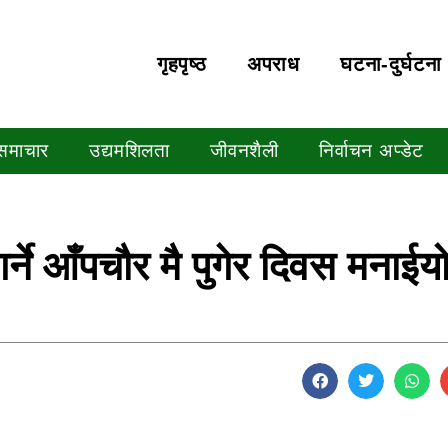
गृहपृष्‍ठ
अपराध
घटना-दुर्घटना
 समाचार
उद्यमशिलता
जीवनशैली
निर्वाचन अप्डेट
्ने आँपचौर मै पुगेर दिवस मनाईय