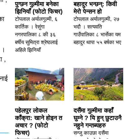
पुग्छन गुल्मीमा बनेका
बहादुर भन्छन्: किवी
झिनियाँ (फोटो फिचर)
मेरो पेन्सन हो
का
टोपलाल अर्यालगुल्मी, ६
टोपलाल अर्यालगुल्मी, २७
कार्तिक । रेसुंगा
भदौ । सत्यवति
नगरपालिका ८ की ३६
गाउँपालिका ८ भार्सेका यम
बर्षीय सुमित्रा श्रेष्ठलाई
बहादुर थापा ५५ बर्षका भए
छ ।
अहिले झिनियाँ
ा ,
भनाई
पहेलपुर लोकल
दसैंमा गुल्मीमा कहाँ
काँक्रा: खाने होइन त
घुम्ने ? यि हुन् छुटाउनै
अचार ? (फोटो
नहुने गन्तब्यहरु
फिचर)
सन्जु काउछा दसैंमा