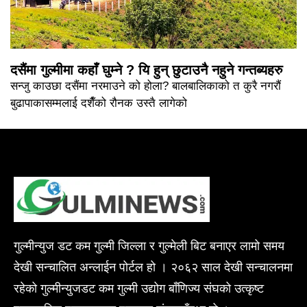
दसैंमा गुल्मीमा कहाँ घुम्ने ? यि हुन् छुटाउनै नहुने गन्तब्यहरु
सन्जु काउछा दसैंमा नरमाउने को होला? बालबालिकाको त कुरै नगरौं
बुढापाकासम्मलाई दशैँको रौनक उस्तै लागेको
गुल्मीन्युज डट कम गुल्मी जिल्ला र गुल्मेली बिट बनाएर लामो समय
देखी सन्चालित अन्लाईन पोर्टल हो । २०६२ साल देखी सन्चालनमा
रहेको गुल्मीन्युजडट कम गुल्मी उद्योग बाँणिज्य संघको उत्कृष्ट