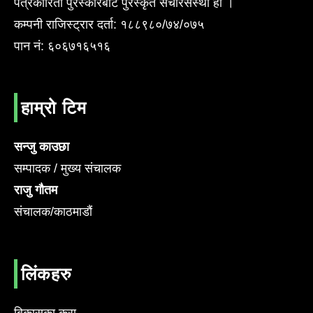
पत्रकारिता पुरस्कारबाट पुरस्कृत संचारसँस्था हो ।
कम्पनी राजिस्ट्रार दर्ता: १८८९८०/७४/०७५
पान नं: ६०६७१६५१६
हाम्रो टिम
सन्जु काउछा
सम्पादक / मुख्य संचालक
राजु गौतम
संचालक/काठमाडौं
लिंकहरु
बिकासका कुरा