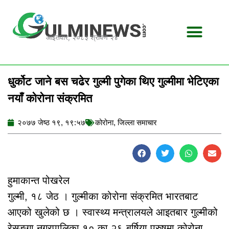
Skip
to
content
आईतवार, २०८३ श्रावण २४
धुर्कोट जाने बस चढेर गुल्मी पुगेका थिए गुल्मीमा भेटिएका
नयाँ कोरोना संक्रमित
२०७७ जेष्ठ १९, १९:५७
कोरोना
,
जिल्ला समाचार
हुमाकान्त पोखरेल
गुल्मी, १८ जेठ । गुल्मीका कोरोना संक्रमित भारतबाट
आएको खुलेको छ । स्वास्थ्य मन्त्रालयले आइतबार गुल्मीको
रेसुङ्गा नगरपालिका १० का २६ बर्षिया पुरुषमा कोरोना