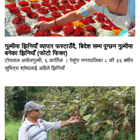
गुल्मीमा झिनियाँ व्यापार फस्टाउँदै, बिदेश सम्म पुग्छन गुल्मीमा
बनेका झिनियाँ (फोटो फिचर)
टोपलाल अर्यालगुल्मी, ६ कार्तिक । रेसुंगा नगरपालिका ८ की ३६ बर्षीय
सुमित्रा श्रेष्ठलाई अहिले झिनियाँ