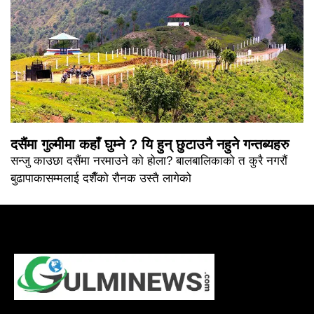
दसैंमा गुल्मीमा कहाँ घुम्ने ? यि हुन् छुटाउनै नहुने गन्तब्यहरु
सन्जु काउछा दसैंमा नरमाउने को होला? बालबालिकाको त कुरै नगरौं
बुढापाकासम्मलाई दशैँको रौनक उस्तै लागेको