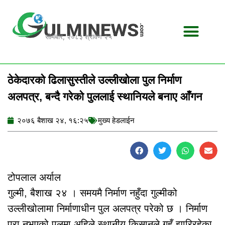
Skip
to
content
सोमबार, २०८३ श्रावण २५
ठेकेदारको ढिलासुस्तीले उल्लीखोला पुल निर्माण
अलपत्र, बन्दै गरेको पुललाई स्थानियले बनाए आँगन
२०७६ बैशाख २४, १६:२५
मुख्य हेडलाईन
टोपलाल अर्याल
गुल्मी, बैशाख २४ । समयमै निर्माण नहुँदा गुल्मीको
उल्लीखोलामा निर्माणाधीन पुल अलपत्र परेको छ । निर्माण
पूरा नभएको पुलमा अहिले स्थानीय किसानले गहुँ झारिरहेका