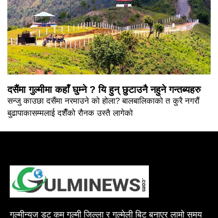
दसैंमा गुल्मीमा कहाँ घुम्ने ? यि हुन् छुटाउनै नहुने गन्तब्यहरु
सन्जु काउछा दसैंमा नरमाउने को होला? बालबालिकाको त कुरै नगरौं
बुढापाकासम्मलाई दशैँको रौनक उस्तै लागेको
गुल्मीन्युज डट कम गुल्मी जिल्ला र गुल्मेली बिट बनाएर लामो समय