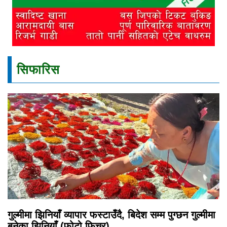
सिफारिस
गुल्मीमा झिनियाँ व्यापार फस्टाउँदै, बिदेश सम्म पुग्छन गुल्मीमा
बनेका झिनियाँ (फोटो फिचर)