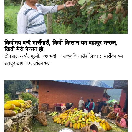
किवीमय बन्दै भार्सेगाउँ, किवी किसान यम बहादुर भन्छन्:
किवी मेरो पेन्सन हो
टोपलाल अर्यालगुल्मी, २७ भदौ । सत्यवति गाउँपालिका ८ भार्सेका यम
बहादुर थापा ५५ बर्षका भए