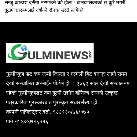
सन्जु काउछा दसैंमा नरमाउने को होला? बालबालिकाको त कुरै नगरौं
बुढापाकासम्मलाई दशैँको रौनक उस्तै लागेको
गुल्मीन्युज डट कम गुल्मी जिल्ला र गुल्मेली बिट बनाएर लामो समय
देखी सन्चालित अन्लाईन पोर्टल हो । २०६२ साल देखी सन्चालनमा
रहेको गुल्मीन्युजडट कम गुल्मी उद्योग बाँणिज्य संघको उत्कृष्ट
पत्रकारिता पुरस्कारबाट पुरस्कृत संचारसँस्था हो ।
कम्पनी राजिस्ट्रार दर्ता: १८८९८०/७४/०७५
पान नं: ६०६७१६५१६