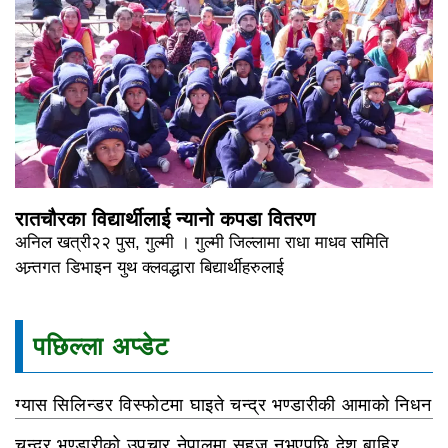
रातचौरका विद्यार्थीलाई न्यानो कपडा वितरण
अनिल खत्री२२ पुस, गुल्मी । गुल्मी जिल्लामा राधा माधव समिति
अन्र्तगत डिभाइन युथ क्लवद्धारा बिद्यार्थीहरुलाई
पछिल्ला अप्डेट
ग्यास सिलिन्डर विस्फोटमा घाइते चन्द्र भण्डारीकी आमाको निधन
चन्द्र भण्डारीको उपचार नेपालमा सहज नभएपछि देश बाहिर