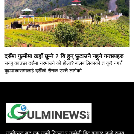
दसैंमा गुल्मीमा कहाँ घुम्ने ? यि हुन् छुटाउनै नहुने गन्तब्यहरु
सन्जु काउछा दसैंमा नरमाउने को होला? बालबालिकाको त कुरै नगरौं
बुढापाकासम्मलाई दशैँको रौनक उस्तै लागेको
गुल्मीन्युज डट कम गुल्मी जिल्ला र गुल्मेली बिट बनाएर लामो समय