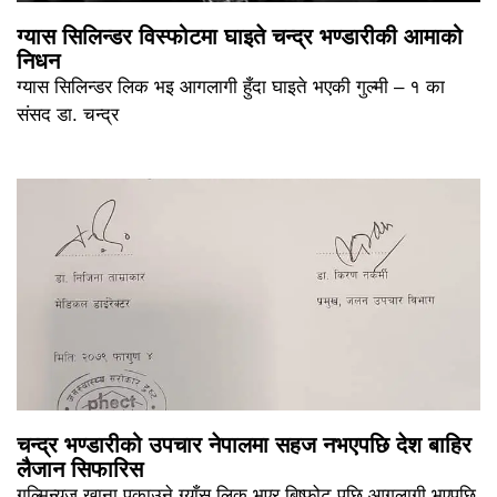
ग्यास सिलिन्डर विस्फोटमा घाइते चन्द्र भण्डारीकी आमाको
निधन
ग्यास सिलिन्डर लिक भइ आगलागी हुँदा घाइते भएकी गुल्मी – १ का
संसद डा. चन्द्र
चन्द्र भण्डारीको उपचार नेपालमा सहज नभएपछि देश बाहिर
लैजान सिफारिस
गुल्मिन्युज खाना पकाउने ग्याँस लिक भएर बिष्फोट पछि आगलागी भएपछि