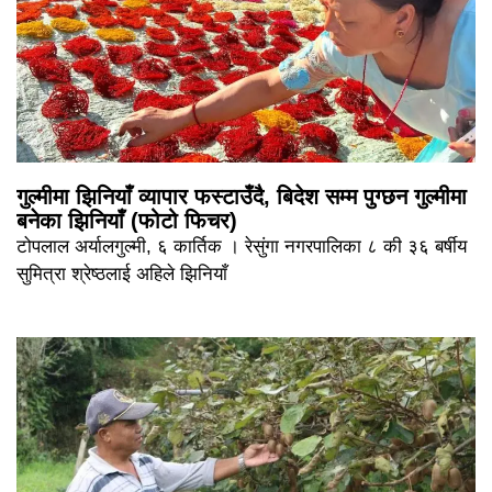
गुल्मीमा झिनियाँ व्यापार फस्टाउँदै, बिदेश सम्म पुग्छन गुल्मीमा
बनेका झिनियाँ (फोटो फिचर)
टोपलाल अर्यालगुल्मी, ६ कार्तिक । रेसुंगा नगरपालिका ८ की ३६ बर्षीय
सुमित्रा श्रेष्ठलाई अहिले झिनियाँ