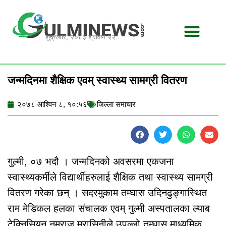
Skip
to
content
शुक्रबार, २०८३ श्रावण २२
जन्मदिनमा शैक्षिक एवम् स्वास्थ्य सामग्री वितरण
२०७८ आश्विन ८, १०:५६
जिल्ला समाचार
गुल्मी, ०७ भदौ । जन्मदिनको अवसरमा एकजना
स्वास्थ्यकर्मीले विद्यार्थीहरुलाई शैक्षिक तथा स्वास्थ्य सामग्री
वितरण गरेका छन् । सदरमुकाम तम्घास उदिनढुङ्गास्थित
राम मेडिकल हलका संचालक एवम् गुल्मी अस्पतालका ल्याब
टेक्निसियन नमराज मरासिनीले उपल्लो तम्घास माध्यमिक