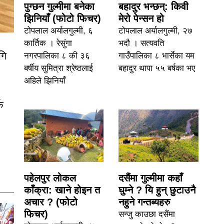
पुग्छन गुल्मीमा बनेका
बहादुर भन्छन्: किवी
झिनियाँ (फोटो फिचर)
मेरो पेन्सन हो
टोपलाल अर्यालगुल्मी, ६
टोपलाल अर्यालगुल्मी, २७
कार्तिक । रेसुंगा
भदौ । सत्यवति
गि
नगरपालिका ८ की ३६
गाउँपालिका ८ भार्सेका यम
बर्षीय सुमित्रा श्रेष्ठलाई
बहादुर थापा ५५ बर्षका भए
अहिले झिनियाँ
क
पहेलपुर लोकल
दसैंमा गुल्मीमा कहाँ
काँक्रा: खाने होइन त
घुम्ने ? यि हुन् छुटाउनै
अचार ? (फोटो
नहुने गन्तब्यहरु
फिचर)
सन्जु काउछा दसैंमा