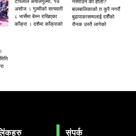
टोपलाल अर्यालगुल्मी, १७
नरमाउने को होला?
असोज । गुल्मीको सत्यवती
बालबालिकाको त कुरै नगरौं
८ भार्सेमा बेच्न राखिएका
बुढापाकासम्मलाई दशैँको
काँक्रा । दशैमा काँक्राको
रौनक उस्तै लागेको
।
समिति
रा
लिंकहरु
संपर्क