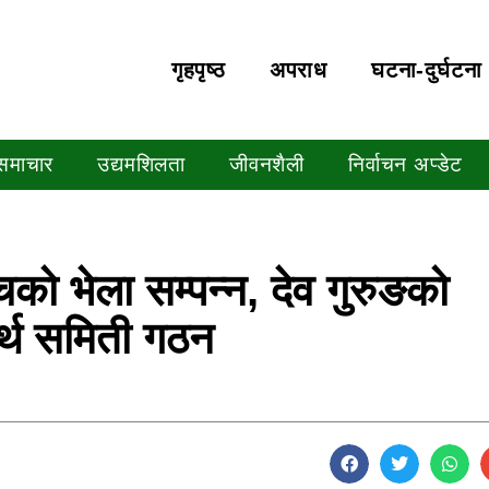
गृहपृष्‍ठ
अपराध
घटना-दुर्घटना
 समाचार
उद्यमशिलता
जीवनशैली
निर्वाचन अप्डेट
्चको भेला सम्पन्न, देव गुरुङको
र्थ समिती गठन