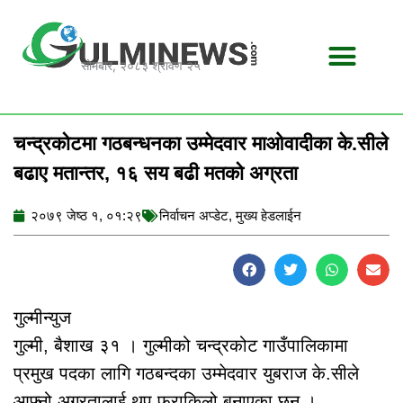
Skip
to
content
सोमबार, २०८३ श्रावण २५
चन्द्रकोटमा गठबन्धनका उम्मेदवार माओवादीका के.सीले
बढाए मतान्तर, १६ सय बढी मतको अग्रता
२०७९ जेष्ठ १, ०१:२९
निर्वाचन अप्डेट
,
मुख्य हेडलाईन
गुल्मीन्युज
गुल्मी, बैशाख ३१ । गुल्मीको चन्द्रकोट गाउँपालिकामा
प्रमुख पदका लागि गठबन्दका उम्मेदवार युबराज के.सीले
आफ्नो अग्रतालाई थप फराकिलो बनाएका छन् ।