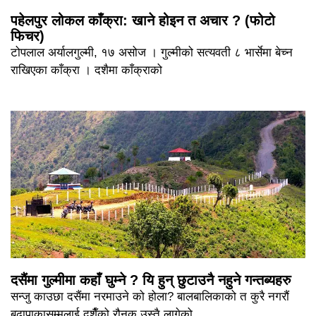
पहेलपुर लोकल काँक्रा: खाने होइन त अचार ? (फोटो
फिचर)
टोपलाल अर्यालगुल्मी, १७ असोज । गुल्मीको सत्यवती ८ भार्सेमा बेच्न
राखिएका काँक्रा । दशैमा काँक्राको
दसैंमा गुल्मीमा कहाँ घुम्ने ? यि हुन् छुटाउनै नहुने गन्तब्यहरु
सन्जु काउछा दसैंमा नरमाउने को होला? बालबालिकाको त कुरै नगरौं
बुढापाकासम्मलाई दशैँको रौनक उस्तै लागेको