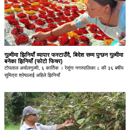
गुल्मीमा झिनियाँ व्यापार फस्टाउँदै, बिदेश सम्म पुग्छन गुल्मीमा
बनेका झिनियाँ (फोटो फिचर)
टोपलाल अर्यालगुल्मी, ६ कार्तिक । रेसुंगा नगरपालिका ८ की ३६ बर्षीय
सुमित्रा श्रेष्ठलाई अहिले झिनियाँ