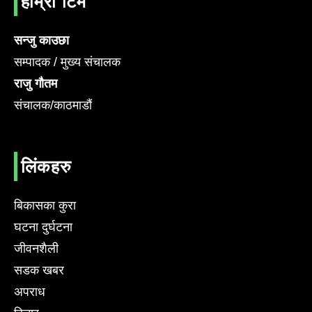
हाम्रो टिम
सन्जु काउछा
सम्पादक / मुख्य संचालक
राजु गौतम
संचालक/काठमाडौं
लिंकहरु
बिकासका कुरा
घटना दुर्घटना
जीवनशैली
सडक खबर
अपराध