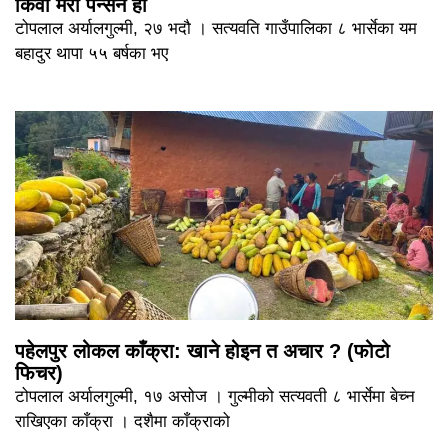
किवी मेरो पेन्सन हो
टोपलाल अर्यालगुल्मी, २७ भदौ । सत्यवति गाउँपालिका ८ भार्सेका यम
बहादुर थापा ५५ बर्षका भए
पहेलपुर लोकल काँक्रा: खाने होइन त अचार ? (फोटो
फिचर)
टोपलाल अर्यालगुल्मी, १७ असोज । गुल्मीको सत्यवती ८ भार्सेमा बेच्न
राखिएका काँक्रा । दशैमा काँक्राको