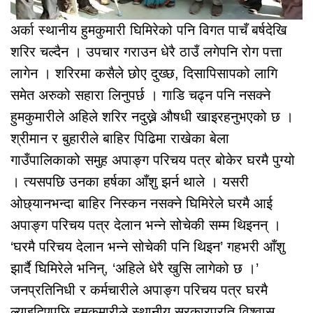
अर्का स्थानीय हुमकुमारी घिमिरेको पनि विगत पाचँ बर्षदेखि
शरिर चल्दैन । उपचार गराउन धेरै ठाउँ लगेपनि रोग पत्ता
लागेन । शरिरमा कसैले छोए दुख्छ, दिसापिसापको लागि
समेत अरुको सहारा लिनुपर्छ । गाडि चढ्न पनि नसक्ने
हुमकुमारीले अहिले शरिर नदुख्ने औषधी खाइरहनुभएको छ ।
श्रीमान र बुहारीले बाहिर पिढिमा राखेका बेला
गाउँपालिकाको समुह अपाङ्ग परिचय पत्र बोकेर घरमै पुग्यो
। त्यसपछि उनका हर्षका आँशु झर्न थाले । यसरी
ओछ्यानभन्दा बाहिर निस्कन नसक्ने घिमिरेले घरमै आई
अपाङ्ग परिचय पत्र देलान भन्ने सोचेकी सम्म थिइनन् ।
‘घरमै परिचय देलान भन्ने सोचेकी पनि थिइन’ गहभरी आँशु
झार्दै घिमिरेले भनिन्, ‘अहिले धेरै खुसि लागेको छ ।’
जनप्रतिनिधी र कर्मचारीले अपाङ्ग परिचय पत्र घरमै
ल्याइदिएपछि हुमकुमारीले स्थानीय सरकारप्रति विश्वास