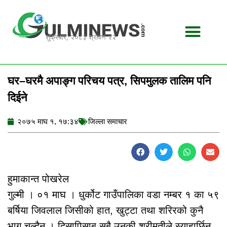
Skip
to
content
शुक्रबार, २०८३ श्रावण २२
घर–घरमै अपाङ्ग परिचय पत्र, सिपमुलक तालिम पनि
दिईने
२०७५ माघ १, १७:३४
जिल्ला समाचार
हुमाकान्त पोखरेल
गुल्मी । ०१ माघ । धुर्कोट गाउँपालिका वडा नम्बर १ का ५९
बर्षिया जिवलाल जिसीको हात, खुट्टा तथा शरिरको कुनै
भाग चल्दैन । दिसापिसाब सबै उनकी श्रीमतीले स्याहार्छिन्