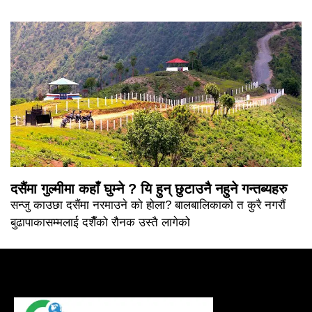
दसैंमा गुल्मीमा कहाँ घुम्ने ? यि हुन् छुटाउनै नहुने गन्तब्यहरु
सन्जु काउछा दसैंमा नरमाउने को होला? बालबालिकाको त कुरै नगरौं
बुढापाकासम्मलाई दशैँको रौनक उस्तै लागेको