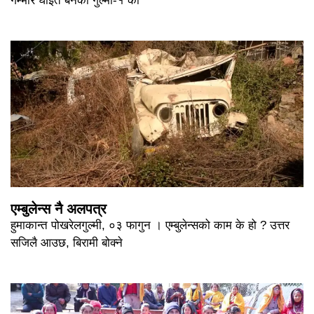
गम्भीर घाइते बनेका गुल्मी-१ का
एम्बुलेन्स नै अलपत्र
हुमाकान्त पोखरेलगुल्मी, ०३ फागुन । एम्बुलेन्सको काम के हो ? उत्तर
सजिलै आउछ, बिरामी बोक्ने