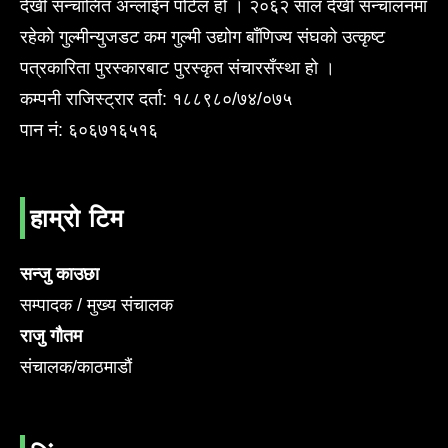
देखी सन्चालित अन्लाईन पोर्टल हो । २०६२ साल देखी सन्चालनमा
रहेको गुल्मीन्युजडट कम गुल्मी उद्योग बाँणिज्य संघको उत्कृष्ट
पत्रकारिता पुरस्कारबाट पुरस्कृत संचारसँस्था हो ।
कम्पनी राजिस्ट्रार दर्ता: १८८९८०/७४/०७५
पान नं: ६०६७१६५१६
हाम्रो टिम
सन्जु काउछा
सम्पादक / मुख्य संचालक
राजु गौतम
संचालक/काठमाडौं