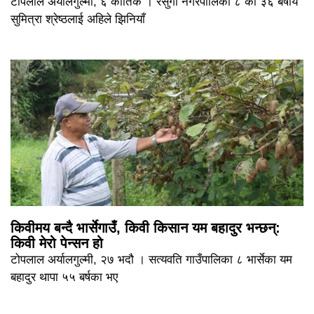
टोपलाल अर्यालगुल्मी, ६ कार्तिक । रेसुंगा नगरपालिका ८ की ३६ बर्षीय
सुमित्रा श्रेष्ठलाई अहिले झिनियाँ
किवीमय बन्दै भार्सेगाउँ, किवी किसान यम बहादुर भन्छन्:
किवी मेरो पेन्सन हो
टोपलाल अर्यालगुल्मी, २७ भदौ । सत्यवति गाउँपालिका ८ भार्सेका यम
बहादुर थापा ५५ बर्षका भए