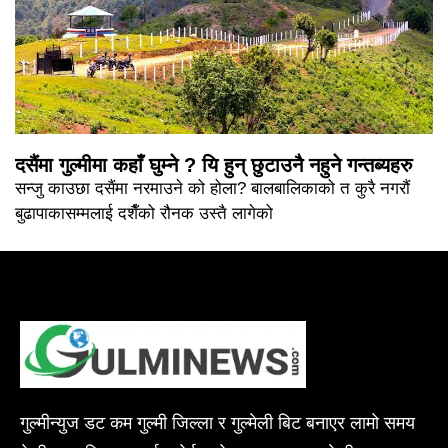
दसैंमा गुल्मीमा कहाँ घुम्ने ? यि हुन् छुटाउनै नहुने गन्तब्यहरु
सन्जु काउछा दसैंमा नरमाउने को होला? बालबालिकाको त कुरै नगरौं
बुढापाकासम्मलाई दशैँको रौनक उस्तै लागेको
गुल्मीन्युज डट कम गुल्मी जिल्ला र गुल्मेली बिट बनाएर लामो समय