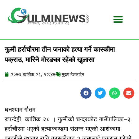
Skip
to
content
शनिबार, २०८३ श्रावण २३
गुल्मी हर्राचौरमा तीन जनाको हत्या गर्ने कास्कीमा
पक्राउ, मारिने मोरङका रहेको खुलासा
२०७६ कार्तिक २८, १२:४७
मुख्य हेडलाईन
घनश्याम गौतम
रुपन्देही, कार्तिक २८ । गुल्मीको चन्द्रकोट गाउँपालिका–३
हर्राचौरमा भएको हत्याकाण्डमा संलग्न भएको आशंकामा
प्रहरीले बुधबार राति कास्कीबाट २ जनालाई पक्राउ गरेको