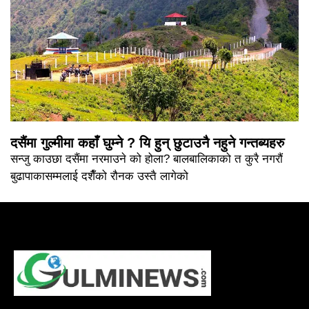
दसैंमा गुल्मीमा कहाँ घुम्ने ? यि हुन् छुटाउनै नहुने गन्तब्यहरु
सन्जु काउछा दसैंमा नरमाउने को होला? बालबालिकाको त कुरै नगरौं
बुढापाकासम्मलाई दशैँको रौनक उस्तै लागेको