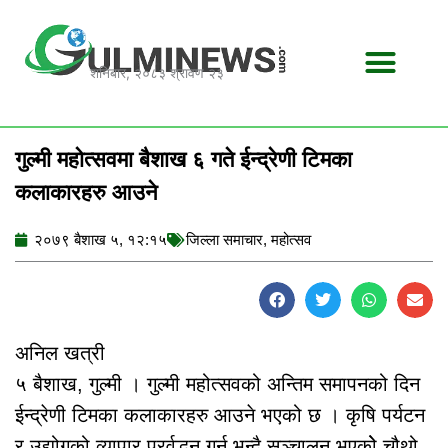
Skip
to
content
शनिबार, २०८३ श्रावण २३
गुल्मी महोत्सवमा बैशाख ६ गते ईन्द्रेणी टिमका
कलाकारहरु आउने
२०७९ बैशाख ५, १२:१५
जिल्ला समाचार
,
महोत्सव
अनिल खत्री
५ बैशाख, गुल्मी । गुल्मी महोत्सवको अन्तिम समापनको दिन
ईन्द्रेणी टिमका कलाकारहरु आउने भएको छ । कृषि पर्यटन
र उद्योगको व्यापार प्रर्वद्धन गर्न भन्दै सञ्चालन भएकोे चौथो