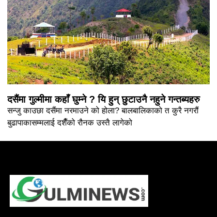
दसैंमा गुल्मीमा कहाँ घुम्ने ? यि हुन् छुटाउनै नहुने गन्तब्यहरु
सन्जु काउछा दसैंमा नरमाउने को होला? बालबालिकाको त कुरै नगरौं
बुढापाकासम्मलाई दशैँको रौनक उस्तै लागेको