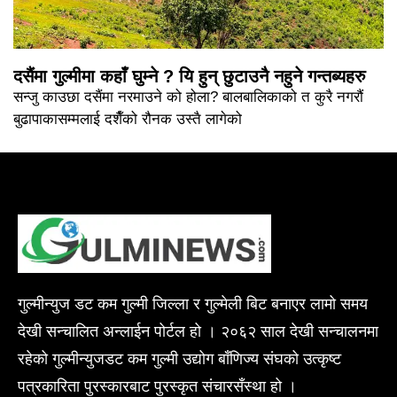
दसैंमा गुल्मीमा कहाँ घुम्ने ? यि हुन् छुटाउनै नहुने गन्तब्यहरु
सन्जु काउछा दसैंमा नरमाउने को होला? बालबालिकाको त कुरै नगरौं
बुढापाकासम्मलाई दशैँको रौनक उस्तै लागेको
गुल्मीन्युज डट कम गुल्मी जिल्ला र गुल्मेली बिट बनाएर लामो समय
देखी सन्चालित अन्लाईन पोर्टल हो । २०६२ साल देखी सन्चालनमा
रहेको गुल्मीन्युजडट कम गुल्मी उद्योग बाँणिज्य संघको उत्कृष्ट
पत्रकारिता पुरस्कारबाट पुरस्कृत संचारसँस्था हो ।