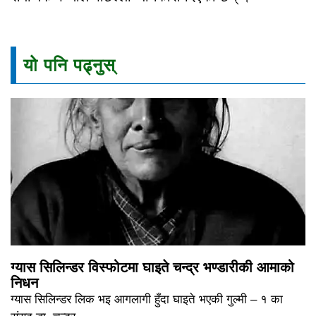
यो पनि पढ्नुस्
ग्यास सिलिन्डर विस्फोटमा घाइते चन्द्र भण्डारीकी आमाको
निधन
ग्यास सिलिन्डर लिक भइ आगलागी हुँदा घाइते भएकी गुल्मी – १ का