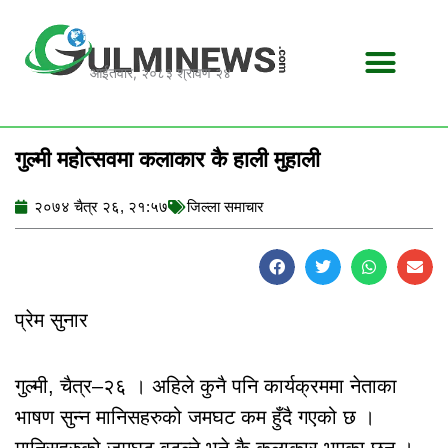
Skip
to
content
आईतवार, २०८३ श्रावण २४
गुल्मी महोत्सवमा कलाकार कै हाली मुहाली
२०७४ चैत्र २६, २१:५७
जिल्ला समाचार
प्रेम सुनार
गुल्मी, चैत्र–२६ । अहिले कुनै पनि कार्यक्रममा नेताका
भाषण सुन्न मानिसहरुको जमघट कम हुँदै गएको छ ।
मानिसहरुको जमघट बटुल्ने भने कै कलाकार भएका छन् ।