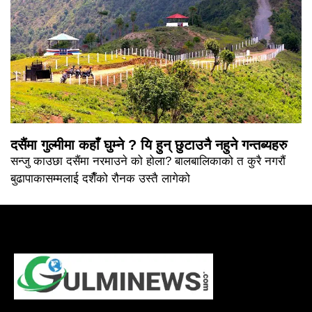
दसैंमा गुल्मीमा कहाँ घुम्ने ? यि हुन् छुटाउनै नहुने गन्तब्यहरु
सन्जु काउछा दसैंमा नरमाउने को होला? बालबालिकाको त कुरै नगरौं
बुढापाकासम्मलाई दशैँको रौनक उस्तै लागेको