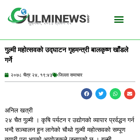
Skip
to
content
शुक्रबार, २०८३ श्रावण २२
गुल्मी महोत्सवको उद्घाटन गृहमन्त्री बालकृष्ण खाँडले
गर्ने
२०७८ चैत्र २४, १९:४३
जिल्ला समाचार
अनिल खत्री
२४ चैत गुल्मी । कृषि पर्यटन र उद्योगको व्यापार प्रर्वद्धन गर्न
भन्दै सञ्चालन हुन लागेको चौथो गुल्मी महोत्सवको सम्पूण
तयारी पुरा भएको आयोजकले जनाएको छ । गुल्मी