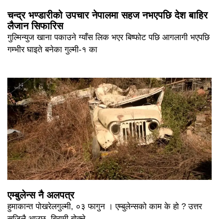
चन्द्र भण्डारीको उपचार नेपालमा सहज नभएपछि देश बाहिर
लैजान सिफारिस
गुल्मिन्युज खाना पकाउने ग्याँस लिक भएर बिष्फोट पछि आगलागी भएपछि
गम्भीर घाइते बनेका गुल्मी-१ का
एम्बुलेन्स नै अलपत्र
हुमाकान्त पोखरेलगुल्मी, ०३ फागुन । एम्बुलेन्सको काम के हो ? उत्तर
सजिलै आउछ, बिरामी बोक्ने