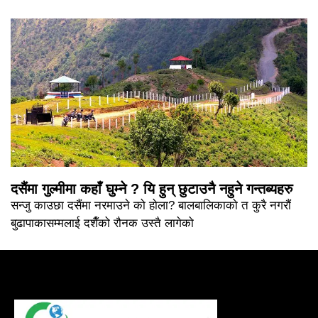
दसैंमा गुल्मीमा कहाँ घुम्ने ? यि हुन् छुटाउनै नहुने गन्तब्यहरु
सन्जु काउछा दसैंमा नरमाउने को होला? बालबालिकाको त कुरै नगरौं
बुढापाकासम्मलाई दशैँको रौनक उस्तै लागेको