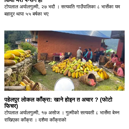
किवी मेरो पेन्सन हो
टोपलाल अर्यालगुल्मी, २७ भदौ । सत्यवति गाउँपालिका ८ भार्सेका यम
बहादुर थापा ५५ बर्षका भए
पहेलपुर लोकल काँक्रा: खाने होइन त अचार ? (फोटो
फिचर)
टोपलाल अर्यालगुल्मी, १७ असोज । गुल्मीको सत्यवती ८ भार्सेमा बेच्न
राखिएका काँक्रा । दशैमा काँक्राको