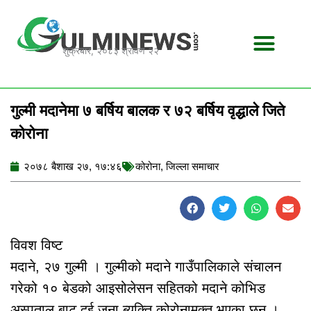
Skip
to
content
शुक्रबार, २०८३ श्रावण २२
गुल्मी मदानेमा ७ बर्षिय बालक र ७२ बर्षिय वृद्धाले जिते
कोरोना
२०७८ बैशाख २७, १७:४६
कोरोना
,
जिल्ला समाचार
विवश विष्ट
मदाने, २७ गुल्मी । गुल्मीको मदाने गाउँपालिकाले संचालन
गरेको १० बेडको आइसोलेसन सहितको मदाने कोभिड
अस्पताल बाट दुई जना ब्यक्ति कोरोनामुक्त भएका छन ।