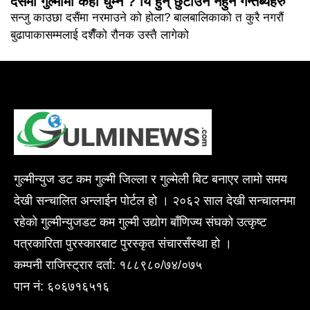
दसैंमा गुल्मीमा कहाँ घुम्ने ? यि हुन् छुटाउनै नहुने गन्तब्यहरु
सन्जु काउछा दसैंमा नरमाउने को होला? बालबालिकाको त कुरै नगरौं
बुढापाकासम्मलाई दशैँको रौनक उस्तै लागेको
गुल्मीन्युज डट कम गुल्मी जिल्ला र गुल्मेली बिट बनाएर लामो समय
देखी सन्चालित अन्लाईन पोर्टल हो । २०६२ साल देखी सन्चालनमा
रहेको गुल्मीन्युजडट कम गुल्मी उद्योग बाँणिज्य संघको उत्कृष्ट
पत्रकारिता पुरस्कारबाट पुरस्कृत संचारसँस्था हो ।
कम्पनी राजिस्ट्रार दर्ता: १८८९८०/७४/०७५
पान नं: ६०६७१६५१६