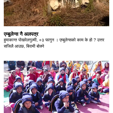
एम्बुलेन्स नै अलपत्र
हुमाकान्त पोखरेलगुल्मी, ०३ फागुन । एम्बुलेन्सको काम के हो ? उत्तर
सजिलै आउछ, बिरामी बोक्ने