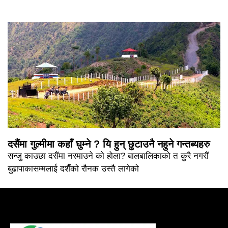
दसैंमा गुल्मीमा कहाँ घुम्ने ? यि हुन् छुटाउनै नहुने गन्तब्यहरु
सन्जु काउछा दसैंमा नरमाउने को होला? बालबालिकाको त कुरै नगरौं
बुढापाकासम्मलाई दशैँको रौनक उस्तै लागेको