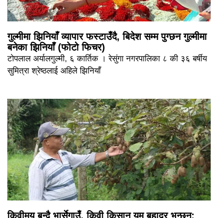
गुल्मीमा झिनियाँ व्यापार फस्टाउँदै, बिदेश सम्म पुग्छन गुल्मीमा
बनेका झिनियाँ (फोटो फिचर)
टोपलाल अर्यालगुल्मी, ६ कार्तिक । रेसुंगा नगरपालिका ८ की ३६ बर्षीय
सुमित्रा श्रेष्ठलाई अहिले झिनियाँ
किवीमय बन्दै भार्सेगाउँ, किवी किसान यम बहादुर भन्छन्: