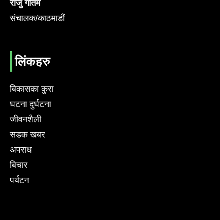
राजु गौतम
संचालक/काठमाडौं
लिंकहरु
बिकासका कुरा
घटना दुर्घटना
जीवनशैली
सडक खबर
अपराध
बिचार
पर्यटन