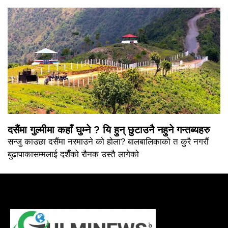
दसैंमा गुल्मीमा कहाँ घुम्ने ? यि हुन् छुटाउनै नहुने गन्तब्यहरु
सन्जु काउछा दसैंमा नरमाउने को होला? बालबालिकाको त कुरै नगरौं
बुढापाकासम्मलाई दशैँको रौनक उस्तै लागेको