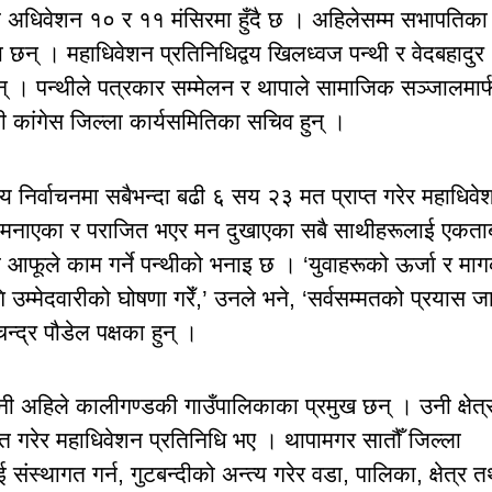
्ला अधिवेशन १० र ११ मंसिरमा हुँदै छ । अहिलेसम्म सभापतिका 
 छन् । महाधिवेशन प्रतिनिधिद्वय खिलध्वज पन्थी र वेदबहादुर
न् । पन्थीले पत्रकार सम्मेलन र थापाले सामाजिक सञ्जालमार
ली कांगेस जिल्ला कार्यसमितिका सचिव हुन् ।
ेत्रीय निर्वाचनमा सबैभन्दा बढी ६ सय २३ मत प्राप्त गरेर महाधिव
व मनाएका र पराजित भएर मन दुखाएका सबै साथीहरूलाई एकताब
ा आफूले काम गर्ने पन्थीको भनाइ छ । ‘युवाहरूको ऊर्जा र मा
म्मेदवारीको घोषणा गरेँ,’ उनले भने, ‘सर्वसम्मतको प्रयास ज
चन्द्र पौडेल पक्षका हुन् ।
नी अहिले कालीगण्डकी गाउँपालिकाका प्रमुख छन् । उनी क्षेत्र
ाप्त गरेर महाधिवेशन प्रतिनिधि भए । थापामगर सातौँ जिल्ला
ंस्थागत गर्न, गुटबन्दीको अन्त्य गरेर वडा, पालिका, क्षेत्र त