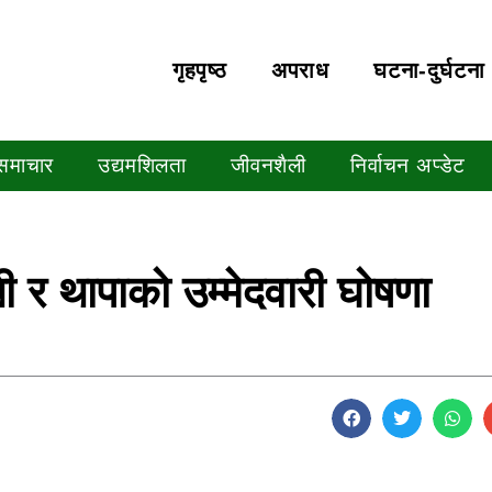
गृहपृष्‍ठ
अपराध
घटना-दुर्घटना
 समाचार
उद्यमशिलता
जीवनशैली
निर्वाचन अप्डेट
थी र थापाको उम्मेदवारी घोषणा