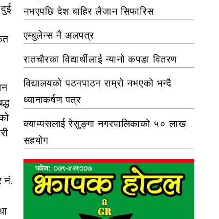
दुई
नभएपछि देश बाहिर लैजान सिफारिस
एम्बुलेन्स नै अलपत्र
्फत
रातचौरका विद्यार्थीलाई न्यानो कपडा वितरण
विद्यालयको पठनपाठन राम्रो नभएको भन्दै
ेशन
ध्यानाकर्षण पत्र
द्ध
गको
क्याम्पसलाई रेसुङ्गा नगरपालिकाको ५० लाख
ारी
सहयोग
 नं.
था