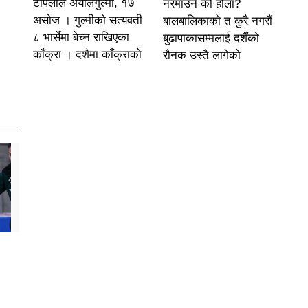
टोपलाल अर्यालगुल्मी, १७
नरमाउने को होला?
असोज । गुल्मीको सत्यवती
बालबालिकाको त कुरै नगरौं
८ भार्सेमा बेच्न राखिएका
बुढापाकासम्मलाई दशैँको
काँक्रा । दशैमा काँक्राको
रौनक उस्तै लागेको