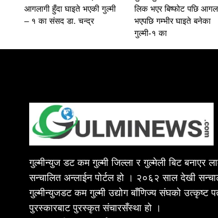
आगलागी हुँदा घाइते भएकी गुल्मी
लिक भएर बिष्फोट पछि आगल
– १ का संसद डा. चन्द्र
भएपछि गम्भीर घाइते बनेका
गुल्मी-१ का
गुल्मीन्युज डट कम गुल्मी जिल्ला र गुल्मेली बिट बनाएर 
सन्चालित अन्लाईन पोर्टल हो । २०६२ साल देखी सन्चा
गुल्मीन्युजडट कम गुल्मी उद्योग बाँणिज्य संघको उत्कृष्ट 
पुरस्कारबाट पुरस्कृत संचारसँस्था हो ।