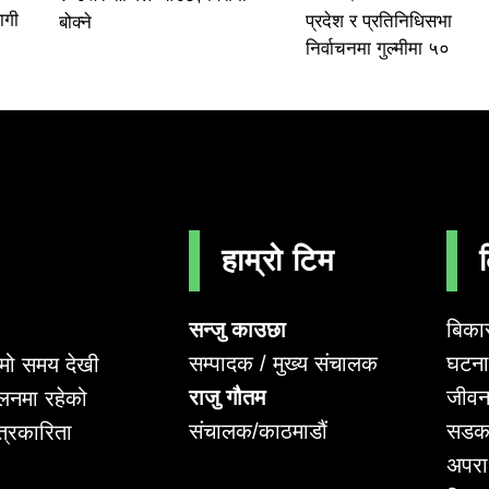
ागी
प्रदेश र प्रतिनिधिसभा
बोक्ने
निर्वाचनमा गुल्मीमा ५०
हाम्रो टिम
सन्जु काउछा
बिका
सम्पादक / मुख्य संचालक
घटना 
लामो समय देखी
राजु गौतम
जीवन
लनमा रहेको
संचालक/काठमाडौं
सडक
पत्रकारिता
अपर