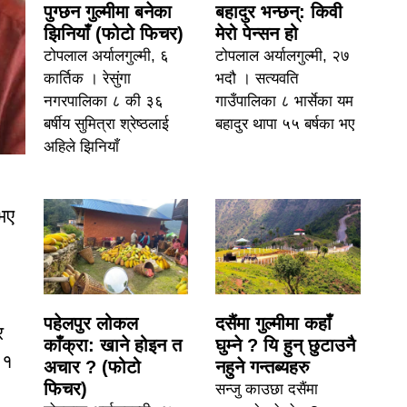
पुग्छन गुल्मीमा बनेका
बहादुर भन्छन्: किवी
झिनियाँ (फोटो फिचर)
मेरो पेन्सन हो
टोपलाल अर्यालगुल्मी, ६
टोपलाल अर्यालगुल्मी, २७
कार्तिक । रेसुंगा
भदौ । सत्यवति
नगरपालिका ८ की ३६
गाउँपालिका ८ भार्सेका यम
बर्षीय सुमित्रा श्रेष्ठलाई
बहादुर थापा ५५ बर्षका भए
अहिले झिनियाँ
भए
पहेलपुर लोकल
दसैंमा गुल्मीमा कहाँ
र
काँक्रा: खाने होइन त
घुम्ने ? यि हुन् छुटाउनै
 १
अचार ? (फोटो
नहुने गन्तब्यहरु
फिचर)
सन्जु काउछा दसैंमा