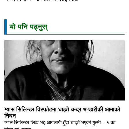
यो पनि पढ्नुस्
ग्यास सिलिन्डर विस्फोटमा घाइते चन्द्र भण्डारीकी आमाको
निधन
ग्यास सिलिन्डर लिक भइ आगलागी हुँदा घाइते भएकी गुल्मी – १ का