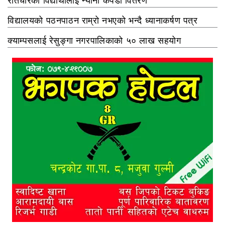
रातचौरका विद्यार्थीलाई न्यानो कपडा वितरण
विद्यालयको पठनपाठन राम्रो नभएको भन्दै ध्यानाकर्षण पत्र
क्याम्पसलाई रेसुङ्गा नगरपालिकाको ५० लाख सहयोग