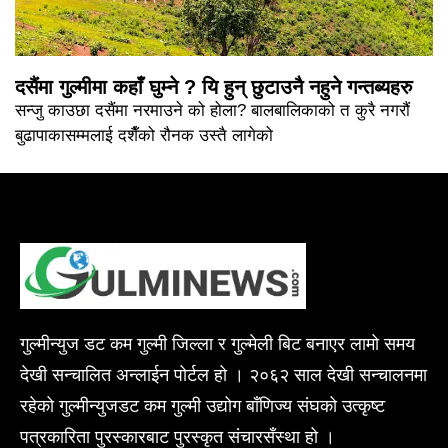
दसैंमा गुल्मीमा कहाँ घुम्ने ? यि हुन् छुटाउनै नहुने गन्तब्यहरु
सन्जु काउछा दसैंमा नरमाउने को होला? बालबालिकाको त कुरै नगरौं
बुढापाकासम्मलाई दशैँको रौनक उस्तै लागेको
गुल्मीन्युज डट कम गुल्मी जिल्ला र गुल्मेली बिट बनाएर लामो समय
देखी सन्चालित अन्लाईन पोर्टल हो । २०६२ साल देखी सन्चालनमा
रहेको गुल्मीन्युजडट कम गुल्मी उद्योग बाँणिज्य संघको उत्कृष्ट
पत्रकारिता पुरस्कारबाट पुरस्कृत संचारसँस्था हो ।