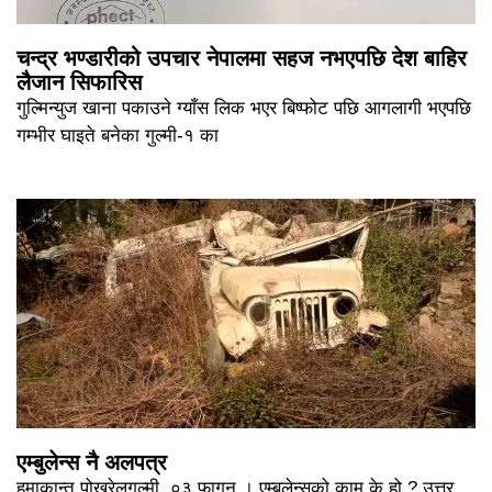
चन्द्र भण्डारीको उपचार नेपालमा सहज नभएपछि देश बाहिर
लैजान सिफारिस
गुल्मिन्युज खाना पकाउने ग्याँस लिक भएर बिष्फोट पछि आगलागी भएपछि
गम्भीर घाइते बनेका गुल्मी-१ का
एम्बुलेन्स नै अलपत्र
हुमाकान्त पोखरेलगुल्मी, ०३ फागुन । एम्बुलेन्सको काम के हो ? उत्तर