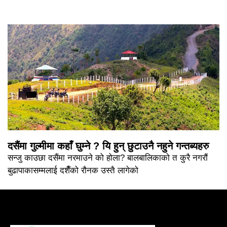
दसैंमा गुल्मीमा कहाँ घुम्ने ? यि हुन् छुटाउनै नहुने गन्तब्यहरु
सन्जु काउछा दसैंमा नरमाउने को होला? बालबालिकाको त कुरै नगरौं
बुढापाकासम्मलाई दशैँको रौनक उस्तै लागेको