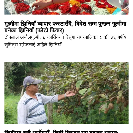
गुल्मीमा झिनियाँ व्यापार फस्टाउँदै, बिदेश सम्म पुग्छन गुल्मीमा
बनेका झिनियाँ (फोटो फिचर)
टोपलाल अर्यालगुल्मी, ६ कार्तिक । रेसुंगा नगरपालिका ८ की ३६ बर्षीय
सुमित्रा श्रेष्ठलाई अहिले झिनियाँ
किवीमय बन्दै भार्सेगाउँ, किवी किसान यम बहादुर भन्छन्: